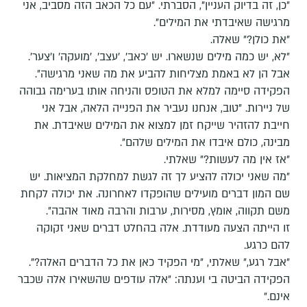
״כן, זה בדיוק העניין", הסברתי. ״עם כל הכאב הזה מסביב, אני
מרגישה שאיבדתי את המילים״.
״את כולן?״ שאלה.
״לא, יש כמה מילים שנשארו. יש ׳כאב׳, ׳עצב׳, ׳מועקה׳ ו׳צער׳.
אבל הן לא באמת מצליחות להביע את מה שאני מרגישה״.
הפקידה סיימה למלא את הטופס והניחה אותו בערימה גבוהה
של ניירות. ״טוב, אנחנו נעביר את הפנייה הלאה, אבל אני
חייבת להזהיר שייקח זמן למצוא את המילים שאיבדת. את
מבינה, כולם איבדו את המילים שלהם״.
״אז אין מה לעשות?״ שאלתי.
״מה שאני יכולה להציע לך זה לגשת למחלקת המציאות. יש
שם המון דברים מועילים שהופקדו לאחרונה. את יכולה לקחת
משם תקווה, אומץ, מסירות, ערבות והרבה מאוד אהבה״.
זו הייתה הצעה מעודדת. אלה בהחלט דברים שאני זקוקה
להם כרגע.
״אבל רגע,״ שאלתי, ״מי הפקיד כאן את כל הדברים האלה?".
הפקידה הביטה בי וענתה: ״אלה עודפים שהשאירו אלה שכבר
אינם.״