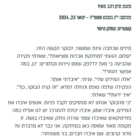
מאת:
סיון רהב-מאיר
פורסם:
י״ג בשבט תשפ״ד – ינואר 23, 2024
קטגוריה:
החלק היומי
מילים שכתבה עינת שמשוני, לבוקר הקשה הזה:
״שלום, הגעתי למחלקת אבדות ומציאות?״, שאלתי פקידה
שהביטה בי מעל לדלפק עמוס ניירות וקלסרים: ״כן, במה
אפשר לעזור?״.
״אלה המילים שלי", עניתי. ״איבדתי אותן״.
הפקידה שלפה טופס והחלה למלא: ״זה קרה הבוקר, כן?״.
״איך ידעת?״ שאלתי.
״כי מהבוקר אנחנו לא מפסיקים לקבל פניות. אנשים איבדו את
המילים, איבדו אמון, איבדו יכולת להתרכז. יש לנו אפילו כמה
פוליטיקאים שאיבדו עמוד שדרה וחלק שאיבדו בושה. זו
תקופה מאוד עמוסה כאן במחלקה. אני כבר לא מדברת על
מדור קרובים. שם איבדו חברים, בני משפחה״.