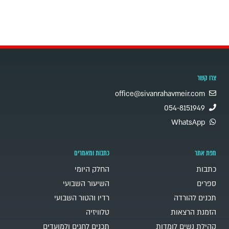
צרו קשר
office@sivanrahavmeir.com
054-8151949
WhatsApp
מפת אתר
כתבות ומאמרים
כתבות
החלק היומי
ספרים
השיעור השבועי
תכנים להורדה
רדיו והטור השבועי
הזמנת הרצאות
טלוויזיה
קהילת נשים לומדות
תכנים לחגים ולמועדים