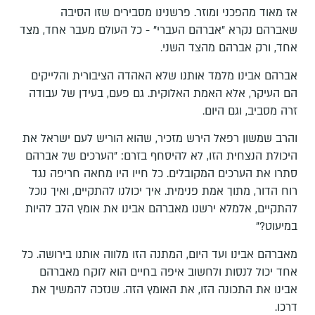
אז מאוד מהפכני ומוזר. פרשנינו מסבירים שזו הסיבה
שאברהם נקרא "אברהם העברי" - כל העולם מעבר אחד, מצד
אחד, ורק אברהם מהצד השני.
אברהם אבינו מלמד אותנו שלא האהדה הציבורית והלייקים
הם העיקר, אלא האמת האלוקית. גם פעם, בעידן של עבודה
זרה מסביב, וגם היום.
והרב שמשון רפאל הירש מזכיר, שהוא הוריש לעם ישראל את
היכולת הנצחית הזו, לא להיסחף בזרם: "הערכים של אברהם
סתרו את הערכים המקובלים. כל חייו היו מחאה חריפה נגד
רוח הדור, מתוך אמת פנימית. איך יכולנו להתקיים, ואיך נוכל
להתקיים, אלמלא ירשנו מאברהם אבינו את אומץ הלב להיות
במיעוט?"
מאברהם אבינו ועד היום, המתנה הזו מלווה אותנו בירושה. כל
אחד יכול לנסות ולחשוב איפה בחיים הוא לוקח מאברהם
אבינו את התכונה הזו, את האומץ הזה. שנזכה להמשיך את
דרכו.