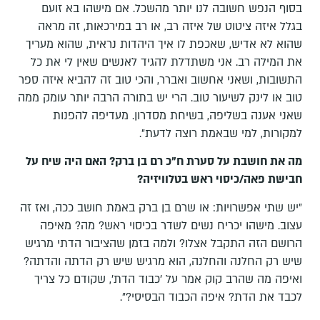
בסוף הנפש חשובה לנו יותר מהשכל. אם מישהו בא זועם
בגלל איזה ציטוט של איזה רב, או רב במירכאות, זה מראה
שהוא לא אדיש, שאכפת לו איך היהדות נראית, שהוא מעריך
את המילה רב. אני משתדלת להגיד לאנשים שאין לי את כל
התשובות, ושאני אחשוב ואברר, והכי טוב זה להביא איזה ספר
טוב או לינק לשיעור טוב. הרי יש בתורה הרבה יותר עומק ממה
שאני אענה בשליפה, בשיחת מסדרון. מעדיפה להפנות
למקורות, למי שבאמת רוצה לדעת״.
מה את חושבת על סערת ח"כ רם בן ברק? האם היה שיח על
חבישת פאה/כיסוי ראש בטלוויזיה?
״יש שתי אפשרויות: או שרם בן ברק באמת חושב ככה, ואז זה
עצוב. מישהו יכריח נשים לשדר בכיסוי ראש? מה? מאיפה
הרושם הזה התקבל אצלו? ולמה בזמן שהציבור הדתי מרגיש
שיש רק החלנה והחלנה, הוא מרגיש שיש רק הדתה והדתה?
ואיפה מה שהרב קוק אמר על ׳כבוד הדת׳, שקודם כל צריך
לכבד את הדת? איפה הכבוד הבסיסי?״.