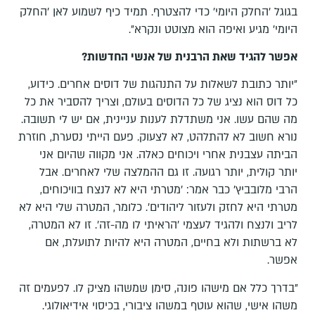
בגוגל ׳החלק היומי׳ כדי להצטרף. תמיד כיף לשמוע לאן ׳החלק
היומי׳ מגיע ואיפה הוא מצוטט ונקרא״.
אפשר להגיד שאת הרבנית של אנשי החדשות?
״יותר כתובת לשאלות על התנהגות של דוסים אחרים. כידוע,
כל דוס הוא נציג של כל הדוסים בעולם, וצריך להסביר את כל
מה שהם עשו. אני משתדלת לענות עניינית, אם יש לי תשובה.
נורא חשוב לא להתלהט, לא לצעוק. פעם הייתי נסערת, חוזרת
הביתה עצבנית אחרי ויכוחים כאלה. אני מקווה שהיום אני
יותר קולית, יותר רגועה. זו גם ההמלצה שלי לאחרים. אבל
הרבי מלובביץ׳ כבר אמר: ׳מטרתי היא לא לנצח בוויכוחים,
מטרתי היא לחזק ולעזור ליהודים׳. כלומר, המטרה שלי היא לא
לריב ולנצח ולהגיד לעצמי ׳הראיתי לו מה-זה׳. זו לא המטרה,
לא ברשתות ולא בחיים, המטרה היא להיות לתועלת, אם
אפשר.
״בדרך כלל אם מישהו פונה, סימן שמשהו מציק לו. לפעמים זה
משהו אישי, שהוא עוטף במשהו ציבורי, בכיסוי אידיאולוגי.