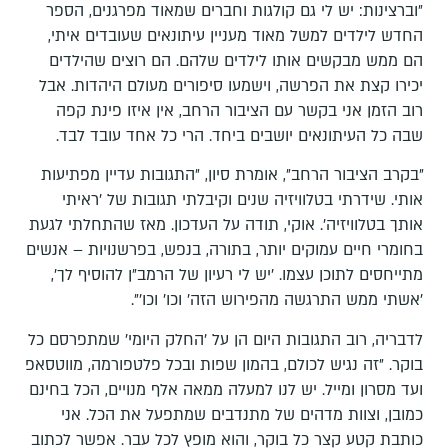
״וברצינות: יש לי גם קולגות וחברים שמאוד מפרגנים, הספר
החדש לילדים למשל מאוד מעניין עיתונאים שעובדים איתי,
הם ממש מבקשים אותו לילדים שלהם. הם רוצים שהילדים
יכירו קצת את הפרשה, וישמעו סיפורים מעולם היהדות. אבל
רוב הזמן אני בקשר עם הציבור הרחב, אין איזו פינת קפה
שבה כל העיתונאים יושבים ביחד. הרי כל אחד עובד לבד.
״בקרב הציבור הרחב״, אומרת סיון, ״התגובות עדיין מפתיעות
אותי. שידרתי בטלוויזיה שנים וקיבלתי תגובות של ׳ראיתי
אותך בטלוויזיה׳. אוקי, תודה על העדכון. מאז שהתחלתי לגעת
בחומרי חיים עמוקים יותר, בתורה, בנפש, בפרשנויות – אנשים
מתייחסים לתוכן עצמו. ׳יש לי רעיון של הרמב״ן להוסיף לך׳,
׳אשתי ממש התרגשה מהפירוש הזה׳ וכו׳ וכו׳״.
לדבריה, רוב התגובות היום הן על ׳החלק היומי׳ שמתפרסם כל
בוקר. ״זה נגיש לכולם, בהמון שפות ובכל פלטפורמה, מווטסאפ
ועד מסרון ומייל. יש לנו למעלה ממאה אלף מנויים, הכל בחינם
כמובן, וצוות מדהים של מתנדבים שמתפעל את הכל. אני
כותבת קטע קצר כל בוקר, והוא מופץ לכל עבר. אפשר לכתוב