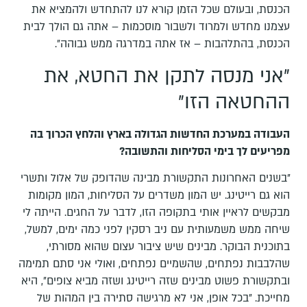
הכנסת, ובעולם שכל הזמן קורא לנו להתחדש ולהמציא את
עצמנו מחדש ולמרוד ולשבור מוסכמות – אתה גם הולך לבית
הכנסת, בהתלהבות – אז אתה במדרגה ממש גבוהה״.
״אני מנסה לתקן את החטא, את
ההחטאה הזו״
העבודה במערכת החדשות הגדולה בארץ והלחץ הכרוך בה
מפריעים לך בימי הסליחות והתשובה?
״בשנים האחרונות התקשורת מבינה שהדופק של אלול ותשרי
הוא גם רייטינג. יש המון משדרים על הסליחות, המון מקומות
מבקשים לראיין אותי בתקופה הזו, לדבר על החגים. הייתה לי
שיחה ממש משמעותית עם ניב רסקין לפני כמה ימים, למשל,
בתוכנית הבוקר. מבינים שיש ציבור עצום שהוא מסורתי,
שהלבבות נפתחים, שהשמיים נפתחים, ואולי אני סתם תמימה
ובתקשורת פשוט מבינים שזה רייטינג ושזה מביא צופים״, היא
מחייכת. ״בכל אופן, אני לא מרגישה סתירה בין המהות של