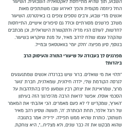
השבוע, תוך שהיא מתייחסת לאקטואליה השבועית. השיעור
החל כיוזמה מקומית והפך לאירוע שבו משתתפים מאות
אנשים מדי שבוע, ורבים נוספים צופים בו באינטרנט. השיעור
משלב פרשנים מסורתיים וכולל גם סיפורים אישיים, התייחסות
לחדשות, לעולם הניו מדיה ולתקשורת הישראלית, וכן מכתבים
שהקהל עצמו שולח לרהב מאיר, על מנת שיוקראו בשיעור.
בנוסף, סיון מפיצה 'חלק יומי' בוואטסאפ ובמייל.
מפרגנים לך בעבודה על שיעורי התורה והעיסוק הרב
ביהדות?
״תלוי את מי שואלים. ברור שיש בברנז׳ה אנשים שמתגעגעים
לגרסה הקודמת שלי, ילדה חילונית, שמאלנית, חברת ׳נוער
מרצ׳, שמראיינת את יצחק רבין ושמעון פרס בהתלהבות על
הסכמי אוסלו. אפשר לראות הרבה מה׳פרגון׳ הזה בעיתון
׳הארץ׳, שמקדיש לי לא פעם מאמרים. הכי אהבתי את המאמר
של רוגל אלפר, תחת הכותרת: ׳ה׳, תעשה שסיון רהב מאיר
תשתוק׳. כותרת שהיא ממש תפילה. ידידיה אמר בתגובה
שהוא מבקש את זה כבר שנים, ולא מצליח…״, היא צוחקת.