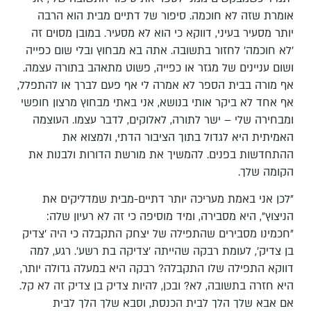
אומרת שזה לא חוכמה. סיפור של דתיים מבית הוא הרבה
יותר מסעיר בעיני, דווקא כי הוא לא מסעיר. במובן מסוים זה
׳לא חוכמה׳ לחזור בתשובה. אתה בא מבחוץ ובלי שום כפייה
ושום עניינים של מגזר או כפייה, פשוט מתאהב בתורה עצמה.
אף מורה בבית הספר לא אמרה לי אף פעם לברך או להתפלל,
אף אחד לא ביקר אותי בנושא, אני באתי מבחוץ מרצון חופשי
ומבחירה שלי – ישר לתורה, לאלוקים, לדבר עצמו. העוצמה
האמיתית היא לגדול בתוך הציבור הדתי, ולמצוא את
ההתחדשות בפנים. להמשיך את מורשת הדורות ולבנות את
הקומה שלך.
״לכן אני באמת מעריכה יותר דתיים-מבית שמדליקים את
הניצוץ״, היא מסבירה, ומיד מוסיפה כי זה לא רעיון שלה:
״חכמינו מסבירים שהתפילה של יצחק התקבלה כי היה ׳צדיק
בן צדיק׳, לעומת רבקה שהייתה ׳צדיקה בת רשע׳. רגע, למה
דווקא התפילה שלו התקבלה? רבקה היא במעלה גדולה יותר,
היא חזרה בתשובה, לא? ובכן, להיות צדיק בן צדיק זה לא קל.
אם אבא שלך הלך לבית הכנסת, וסבא שלך הלך לבית