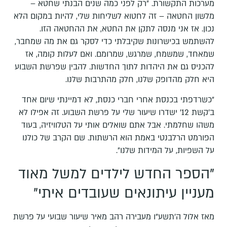
מערכות התקשורת. ״רק לפני כמה שנים הבנתי שחטא –
מלשון החטאה – זה לחטוא לשליחות שלי, להיות במקום הלא
נכון. אז אני מנסה לתקן את החטא, את ההחטאה הזו.
להשתמש בכישרונות שקיבלתי כדי לסקר גם את מה שמחבר,
שמאחד, שמשמח, שמרגש, שמרומם. ואם לעלות קומה, אז
להכניס גם את היהדות לתוך החדשות. להבין שפרשת השבוע
היא חלק מהדופק שלנו, חלק מהתרבות שלנו.
״כשרדפתי בכנסת אחרי חברי כנסת, לא דמיינתי שיום אחד
ב׳קשת 12׳ ישדרו שיעור שלי על פרשת השבוע. זה אפילו לא
משהו שחלמתי. אבל אתם שואלים אותי על הטלוויזיה, בעוד
הפורמט הרלבנטי באמת הוא הרשתות. שם הקרב של כולנו
על השפיות, על המידות שלנו״.
"הספר החדש לילדים למשל מאוד
מעניין עיתונאים שעובדים איתי"
מאז אלול ה'תשע"ו מעבירה רהב מאיר שיעור שבועי על פרשת