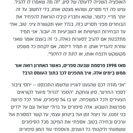
האופציה השנייה לדעתה של סיון, ״זה מה שאמרו לו להגיד.
שיש פה דף מסרים, ושהוא מצטט אותו, בלי לחשוב על זה
יותר מדיי. כלומר, שהוא וחבריו קיבלו הוראות להפחיד את
הבוחרים מפני תסריט כזה, בגלל יועץ תקשורת ציני. טוב, אולי
עד הבחירות השישיות או השביעיות זה יעבור. אני תמיד
מתלבטת אם להגיב לסערות כאלה, כי זה בעצם אומר שאני
עוזרת להגדיל אותן. זו תמיד דילמה, אם לקחת כל משפט
מקושקש ולנפח אותו, או לתת לו לחלוף״.
מאז 1998 פרסמת שבעה ספרים, כאשר האחרון רואה אור
ממש בימים אלה. איך מתפנים לכך בתוך העומס הרב?
״אני מודה לכם שהגענו לעניין שלשמו התכנסנו – יחסי ציבור
לספר החדש״, סיון צוחקת. ״הספר ׳לגדול׳ מיועד לקוראים
הצעירים ולכל המשפחה. יש בו 54 סיפורים, אחד לכל פרשה
מפרשות השבוע. אלה סיפורים על גדולי ישראל וגם על ילדים
בני זמננו, על ניצול זמן ועל ביטחון עצמי, על קשר למסורת ועל
ערכים ובחירה בטוב. אספתי את המיטב מכל הסיפורים
ששמעתי וליקטתי כל השנים, והוספתי עוד המון סיפורים