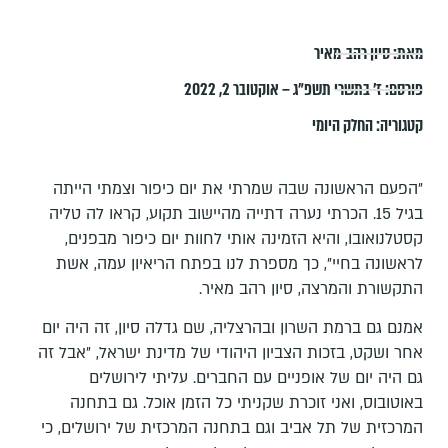
מאת:
סיון רהב-מאיר
פורסם:
ז׳ בתשרי תשפ״ג – אוקטובר 2, 2022
קטגוריה:
החלק היומי
״הפעם הראשונה שבה שמרתי את יום כיפור וצמתי הייתה
בגיל 15. הכרתי נערה דתייה מהיישוב תקוע, קראו לה טליה
קסטלנואובו, והיא הזמינה אותי לחוות יום כיפור מבפנים,
לראשונה בחיי״, כך מספרת לנו בפתח הריאיון עמה, אשת
התקשורת והמרצה, סיון רהב מאיר.
אמנם גם ברמת השרון ובהרצליה, שם גדלה סיון, זה היה יום
אחר ושקט, בזכות הצביון היהודי של מדינת ישראל, ״אבל זה
גם היה יום של אופניים עם החברים. עליתי לירושלים
באוטובוס, ואני זוכרת שקניתי כל הזמן אוכל. גם בתחנה
המרכזית של תל אביב וגם בתחנה המרכזית של ירושלים, כי