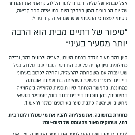
אצל סבתא של טליה ודיברנו לתוך הלילה. קראתי את המחזור
של יום הכיפורים המון במהלך היום, כמו איזה ספר קריאה,
ניסיתי לפצח כי הרגשתי שיש שם איזה קוד סודי״.
״סיפור של דתיים מבית הוא הרבה
יותר מסעיר בעיני״
סיון רהב מאיר נולדה ברמת השרון, לאריה ולרונית רהב, וגדלה
כחילונית. סיון קרויה על שם החודש העברי שבו נולדה. בגיל
שש עברה עם משפחתה להרצליה, והחלה לכתוב בעיתוני
הילדים 'צ'ופר׳ ו׳פשוש׳. כשהייתה בת שמונה אובחנה
כמחוננת. בהמשך הנחתה סיון תוכניות טלוויזיה ב'טלוויזיה
החינוכית', בהן תוכנית הילדים 'בננה בום', 'זומביט' בנושאי
מחשוב, ושימשה כתבת נוער בעיתונים ׳כולנו׳ ו׳ראש 1׳.
כחוזרת בתשובה, את מצליחה להבין את מי שנולדו לתוך בית
דתי, ושחוקים מאוד מהעומס של היום-יום?
״תמיד כשמבקשים ממני לספר את סיפור התשובה שלי, אני