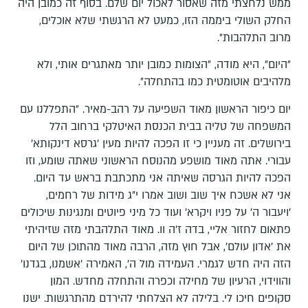
ממש נלחצתי מזה שאסור לאכול יום שלם. בסוף זה כמובן היה
החלק השולי ביממה הזו, כמעט לא הרגשתי שלא אוכלים,
מרוב התלהבות״.
״היום״, היא מודה, ״הצומות כמובן יותר מאתגרים אותי, ולא
מלהיבים אוטומטית כמו בהתחלה״.
יום כיפור הראשון מאוד השפיעה על רהב-מאיר. ״התפללנו עם
המשפחה של טליה בבית הכנסת האיטלקי ברחוב הלל
בירושלים. זה מעניין כי זו הפכה להיות מעין ׳גרסא דינקותא׳
עבורי. אתה מאוד מושפע מהנוסח הראשוני שאתה שומע, וזו
הפכה להיות הגרסה שאיתה אני מתכתבת בראש עד היום.
אני לא אשכח איך שוב ושוב אמרו י״ג מידות של רחמים,
׳ויעבור ה׳ על פניו ויקרא׳ ועוד כל מיני פיוטים ומנגינות שיכולים
פתאום לחזור אליי, בדה ז׳ה וו. מאוד התלהבתי מזה שזיהיתי
את ׳אדון עולם׳, אבל חוץ מזה, הרבה מאוד מהתוכן של היום
הזה היה חדש לגמרי. העמידה מול ה׳, האמירה ׳אשמנו, בגדנו׳
והווידוי, הרעיון של מחילה וכפרה והתחלה מחדש. המון
סקופים חיכו לי. בלילה לא הצלחתי להירדם מהתרגשות. ישנו