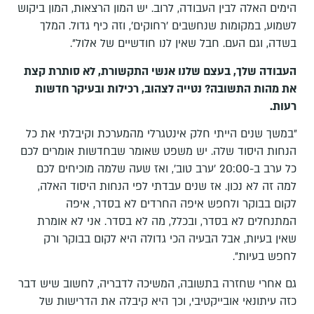
הימים האלה לבין העבודה, לרוב. יש המון הרצאות, המון ביקוש
לשמוע, במקומות שנחשבים ׳רחוקים׳, וזה כיף גדול. המלך
בשדה, וגם העם. חבל שאין לנו חודשיים של אלול״.
העבודה שלך, בעצם שלנו אנשי התקשורת, לא סותרת קצת
את מהות התשובה? נטייה לצהוב, רכילות ובעיקר חדשות
רעות.
״במשך שנים הייתי חלק אינטגרלי מהמערכת וקיבלתי את כל
הנחות היסוד שלה. יש משפט שאומר שבחדשות אומרים לכם
כל ערב ב-20:00 ׳ערב טוב׳, ואז שעה שלמה מוכיחים לכם
למה זה לא נכון. אז שנים עבדתי לפי הנחות היסוד האלה,
לקום בבוקר ולחפש איפה החרדים לא בסדר, איפה
המתנחלים לא בסדר, ובכלל, מה לא בסדר. אני לא אומרת
שאין בעיות, אבל הבעיה הכי גדולה היא לקום בבוקר ורק
לחפש בעיות״.
גם אחרי שחזרה בתשובה, המשיכה לדבריה, לחשוב שיש דבר
כזה עיתונאי אובייקטיבי, וכך היא קיבלה את הדרישות של