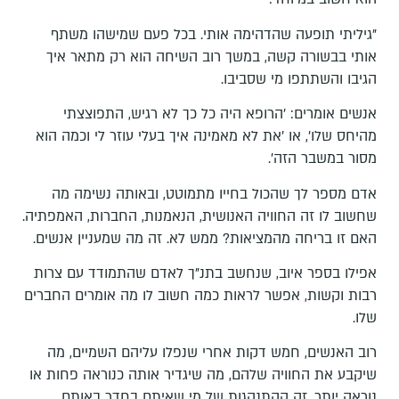
"גיליתי תופעה שהדהימה אותי. בכל פעם שמישהו משתף
אותי בבשורה קשה, במשך רוב השיחה הוא רק מתאר איך
הגיבו והשתתפו מי שסביבו.
אנשים אומרים: 'הרופא היה כל כך לא רגיש, התפוצצתי
מהיחס שלו', או 'את לא מאמינה איך בעלי עוזר לי וכמה הוא
מסור במשבר הזה'.
אדם מספר לך שהכול בחייו מתמוטט, ובאותה נשימה מה
שחשוב לו זה החוויה האנושית, הנאמנות, החברות, האמפתיה.
האם זו בריחה מהמציאות? ממש לא. זה מה שמעניין אנשים.
אפילו בספר איוב, שנחשב בתנ"ך לאדם שהתמודד עם צרות
רבות וקשות, אפשר לראות כמה חשוב לו מה אומרים החברים
שלו.
רוב האנשים, חמש דקות אחרי שנפלו עליהם השמיים, מה
שיקבע את החוויה שלהם, מה שיגדיר אותה כנוראה פחות או
נוראה יותר, זה ההתנהגות של מי שאיתם בחדר באותם