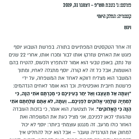
פורסם:
ג׳ בטבת תש״פ – דצמבר 31, 2019
קטגוריה:
החלק היומי
ויגש
זה אחד הטקסטים המפתיעים בתורה. בפרשת השבוע יוסף
פוגש את האחים שזרקו אותו לבור ומכרו אותו, אחרי 22 שנים
של נתק. באופן טבעי הוא אמור להתפרץ ולכעוס, להטיח בהם
האשמות, אבל כל זה לא קורה. יוסף מתגלה לאחיו, ומתוך
המשבר הוא מצליח דווקא לאחד את המשפחה, על ידי
פרשנות חיובית ואופטימית. וכך הוא אומר לאחים הנדהמים:
"וְעַתָּה אַל תֵּעָצְבוּ וְאַל יִחַר בְּעֵינֵיכֶם כִּי מְכַרְתֶּם אֹתִי הֵנָּה, כִּי
לְמִחְיָה שְׁלָחַנִי אֱלֹוקים לִפְנֵיכֶם… וְעַתָּה, לֹא אַתֶּם שְׁלַחְתֶּם אֹתִי
הֵנָּה כִּי הָאֱלֹוקים"
. אל תצטערו, הוא אומר, כי בזכות העובדה
שהגעתי לכאן לפניכם, אני מציל כעת את המשפחה ואת
האזור כולו מרעב. זה מנגנון עוצמתי ביותר: יוסף לא יכול
למחוק את הטרגדיה שעבר – אבל הוא יכול להחליט איך