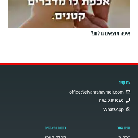
איפה מוצאים גדלות?
צרו קשר
office@sivanrahavmeir.com
054-8151949
WhatsApp
מפת אתר
כתבות ומאמרים
כתבות
החלק היומי