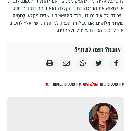
להסתכל עליה ומה להפיק ממנה. האם להתלונן, לנקום, לנטור,
או למצוא את הברכה בתוך הקללה. הוא בוחר בנקודת מבט
שיכולה להועיל גם לנו, בכל סיטואציה שאליה ניקלע:
לְמִחְיָה
שְׁלָחַנִי אֱלֹוקים
. אם נשלחתי לכאן, למרות הקושי, עליי לחשוב
איך להפיק מכך תועלת לי ולאחרים.
אהבת? רוצה לשתף?
עוד פוסטים מתוך
החלק היומי
עוד פוסטים מפרשת
ויגש