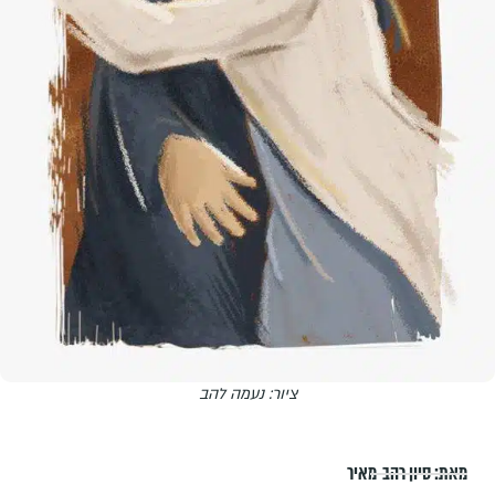
ציור: נעמה להב
מאת:
סיון רהב-מאיר