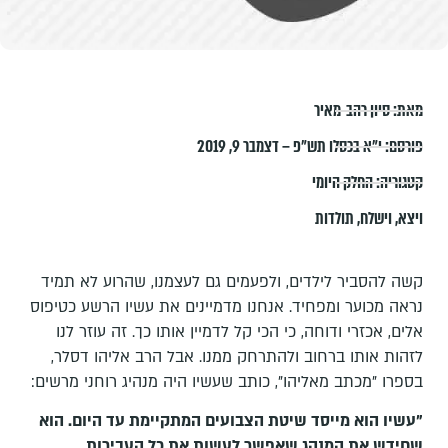
מאת:
סיון רהב-מאיר
פורסם:
י״א בכסלו תש״פ – דצמבר 9, 2019
קטגוריה:
החלק היומי
ויצא
,
וישלח
,
תולדות
קשה להסביר לילדים, ולפעמים גם לעצמנו, שהרוע לא תמיד
נראה מכוער ומפחיד. אנחנו מדמיינים את עשיו הרשע כטיפוס
אלים, אכזרי ודוחה, כי הכי קל לדמיין אותו כך. זה עוזר לנו
לזהות אותו ברחוב ולהתרחק ממנו. אבל הרב אליהו דסלר,
בספרו "מכתב מאליהו", כותב שעשיו היה מנהיג רוחני מרשים:
"עשיו הוא מייסד שיטת הצבועים המתקיימת עד היום. הוא
שחידש את המנהג שאפשר לעשות את כל העבירות