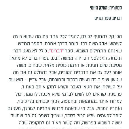
קטגוריה:
החלק היומי
דברים
,
ספר דברים
הכי קל להחניף לכולם, להגיד לכל אחד את מה שהוא רוצה
לשמוע. אבל משה רבנו בוחר בדרך אחרת. הספר החדש
שאנחנו מתחילים השבוע, ספר
"דברים",
כולל לא מעט דברי
תוכחה. רגע לפני הפרידה ממשה רבנו, ספר דברים לא מתאר
מסיבת סיום חגיגית או הרמת כוסית מלאת שבחים. משה
אומר לעם גם את הדברים הטובים, אבל בהחלט גם את מה
שטעון שיפור. זה נעשה בכבוד ובחוכמה, אבל עדיין – הוא שם
על השולחן את חטאי העבר, וקורא לתקן אותם בעתיד.
פרשנינו קוראים לנו לשים לב: מי שלא אכפת לו ממך, יכול
למרוח אותך במחמאות ובחנופה. לפזר שבחים בלי כיסוי,
ואחריו המבול. אבל מי שבאמת מרגיש אחריות לגורלך, מעז גם
לומר לפעמים שלא הכול בסדר, שצריך לשפר. זה מה שמשה
עושה השבוע בפרשה, וזה קשור מאוד גם לתקופה שבה