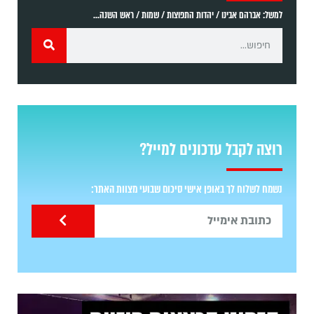
למשל: אברהם אבינו / יהדות התפוצות / שמות / ראש השנה...
רוצה לקבל עדכונים למייל?
נשמח לשלוח לך באופן אישי סיכום שבועי מצוות האתר: