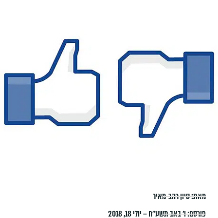
מאת:
סיון רהב-מאיר
פורסם:
ו׳ באב תשע״ח – יולי 18, 2018