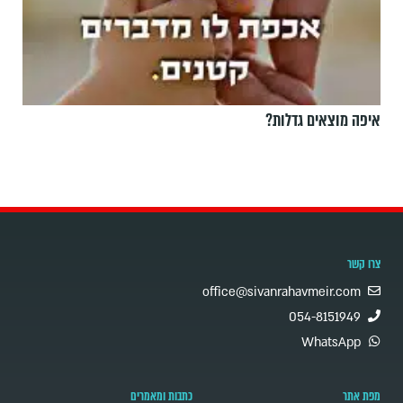
איפה מוצאים גדלות?
צרו קשר
office@sivanrahavmeir.com
054-8151949
WhatsApp
מפת אתר
כתבות ומאמרים