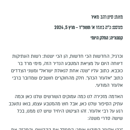
מאת:
סיון רהב-מאיר
פורסם:
כ״ה באדר א׳ תשפ״ד – מרץ 5, 2024
קטגוריה:
החלק היומי
וכרגיל, החדשות הכי חדשות, הן הכי ישנות: רשות העתיקות
דיווחה היום על מציאת המטבע הנדיר הזה, מימי מרד בר
כוכבא. כתוב עליו "שנה אחת לגאולת ישראל" ומשני הצדדים
כתוב "אלעזר הכהן". חלק מהחוקרים חושבים שמדובר ברבי
אלעזר המודעי.
האדמה מזכירה לנו כמה עמוקים השורשים שלנו כאן וכמה
עתיק הסיפור שלנו כאן, אבל חוץ מהמטבע עצמו, בואו נתעכב
רגע על רבי אלעזר. זהו הציטוט היחיד שיש לנו ממנו, בכל
שישה סדרי משנה:
"רַבִּי אֶלְעָזָר הַמּוֹדָעִי אוֹמֵר: הַמְּחַלֵּל אֶת הַקֳּדָשִׁים, וְהַמְּבַזֶּה אֶת