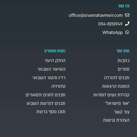
צרו קשר
office@sivanrahavmeir.com
054-8151949
WhatsApp
מפת אתר
כתבות ומאמרים
כתבות
החלק היומי
ספרים
השיעור השבועי
תכנים להורדה
רדיו והטור השבועי
הזמנת הרצאות
טלוויזיה
קהילת נשים לומדות
תכנים לחגים ולמועדים
"אור מישראל"
תכנים לפרשת השבוע
תוכן נוסף ברשת
צור קשר
הצהרת נגישות