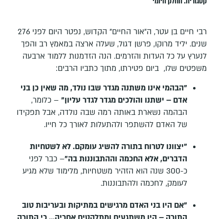
קטגוריה:
החלק היומי
רבי חיים בן עטר, ה"אור החיים" הקדוש, נפטר היום לפני 276
שנים. יליד מרוקו, פרשן דגול, שעלה ארצה במאמץ רב והפך
לנערץ על כל העדות והזרמים. הנה הזדמנות ללמוד ארבעה
משפטים שלו, ביום פטירתו, מתוך כתביו הרבים:
"הבהמי אינו משתנה מגדר שבו נולד, מה שאין כן בני
אדם – ישתנו והולכים מגדר לגדר עליון"
– כלומר,
הבהמה נשארת באותה רמה שבה נולדה, אבל תפקידו
של האדם להשתפר ולהתעלות לאורך כל חייו.
"יצוונו לטרוח בתורה להשיג עומקם. לא לשטחיות
הדברים, אלא החכמה וההתבוננות בה"
– כבר לפני
כ-300 שנה הוא הזהיר משטחיות, מלימוד שלא מגיע
לעומק, לחכמה ולהתבוננות.
"אם היו בני האדם מרגישים במתיקות ובעריבות טוב
התורה – היו משתגעים ומתלהטים אחריה... כי התורה