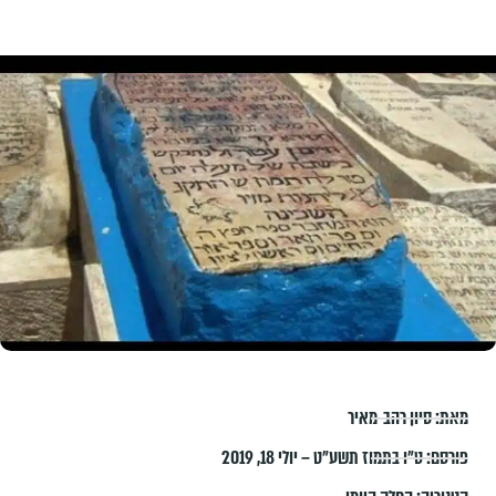
מאת:
סיון רהב-מאיר
פורסם:
ט״ו בתמוז תשע״ט – יולי 18, 2019