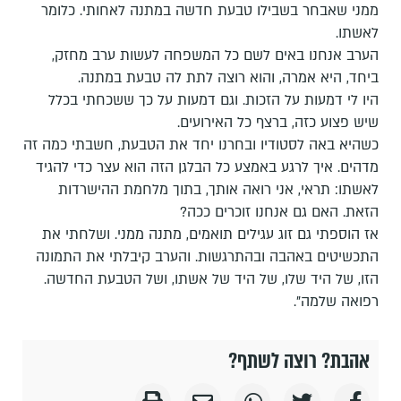
ממני שאבחר בשבילו טבעת חדשה במתנה לאחותי. כלומר
לאשתו.
הערב אנחנו באים לשם כל המשפחה לעשות ערב מחזק,
ביחד, היא אמרה, והוא רוצה לתת לה טבעת במתנה.
היו לי דמעות על הזכות. וגם דמעות על כך ששכחתי בכלל
שיש פצוע כזה, ברצף כל האירועים.
כשהיא באה לסטודיו ובחרנו יחד את הטבעת, חשבתי כמה זה
מדהים. איך לרגע באמצע כל הבלגן הזה הוא עצר כדי להגיד
לאשתו: תראי, אני רואה אותך, בתוך מלחמת ההישרדות
הזאת. האם גם אנחנו זוכרים ככה?
אז הוספתי גם זוג עגילים תואמים, מתנה ממני. ושלחתי את
התכשיטים באהבה ובהתרגשות. והערב קיבלתי את התמונה
הזו, של היד שלו, של היד של אשתו, ושל הטבעת החדשה.
רפואה שלמה".
אהבת? רוצה לשתף?