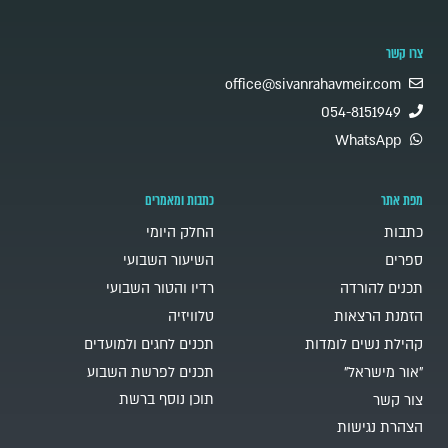
צרו קשר
office@sivanrahavmeir.com
054-8151949
WhatsApp
מפת אתר
כתבות ומאמרים
כתבות
החלק היומי
ספרים
השיעור השבועי
תכנים להורדה
רדיו והטור השבועי
הזמנת הרצאות
טלוויזיה
קהילת נשים לומדות
תכנים לחגים ולמועדים
"אור מישראל"
תכנים לפרשת השבוע
תוכן נוסף ברשת
צור קשר
הצהרת נגישות