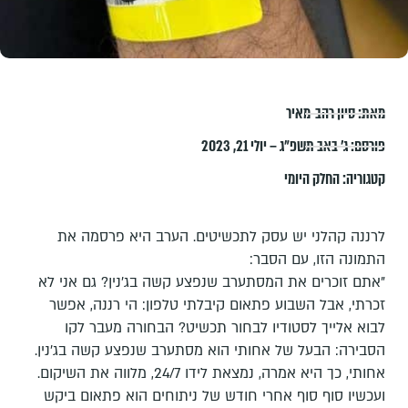
מאת:
סיון רהב-מאיר
פורסם:
ג׳ באב תשפ״ג – יולי 21, 2023
קטגוריה:
החלק היומי
לרננה קהלני יש עסק לתכשיטים. הערב היא פרסמה את
התמונה הזו, עם הסבר:
"אתם זוכרים את המסתערב שנפצע קשה בג'נין? גם אני לא
זכרתי, אבל השבוע פתאום קיבלתי טלפון: הי רננה, אפשר
לבוא אלייך לסטודיו לבחור תכשיט? הבחורה מעבר לקו
הסבירה: הבעל של אחותי הוא מסתערב שנפצע קשה בג'נין.
אחותי, כך היא אמרה, נמצאת לידו 24/7, מלווה את השיקום.
ועכשיו סוף סוף אחרי חודש של ניתוחים הוא פתאום ביקש