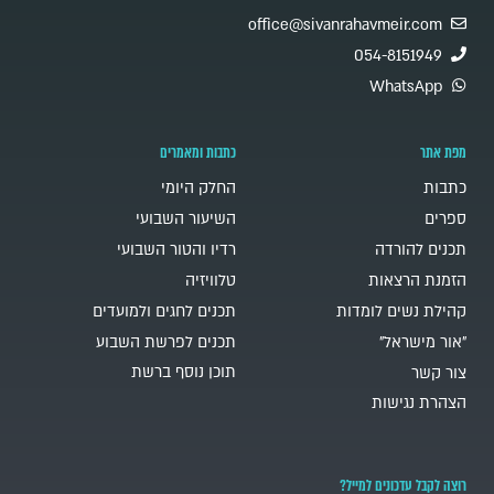
office@sivanrahavmeir.com
054-8151949
WhatsApp
מפת אתר
כתבות ומאמרים
כתבות
החלק היומי
ספרים
השיעור השבועי
תכנים להורדה
רדיו והטור השבועי
הזמנת הרצאות
טלוויזיה
קהילת נשים לומדות
תכנים לחגים ולמועדים
"אור מישראל"
תכנים לפרשת השבוע
תוכן נוסף ברשת
צור קשר
הצהרת נגישות
רוצה לקבל עדכונים למייל?