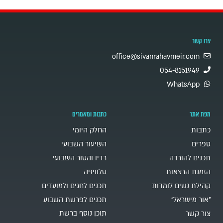
צרו קשר
office@sivanrahavmeir.com
054-8151949
WhatsApp
מפת אתר
כתבות ומאמרים
כתבות
החלק היומי
ספרים
השיעור השבועי
תכנים להורדה
רדיו והטור השבועי
הזמנת הרצאות
טלוויזיה
קהילת נשים לומדות
תכנים לחגים ולמועדים
"אור מישראל"
תכנים לפרשת השבוע
תוכן נוסף ברשת
צור קשר