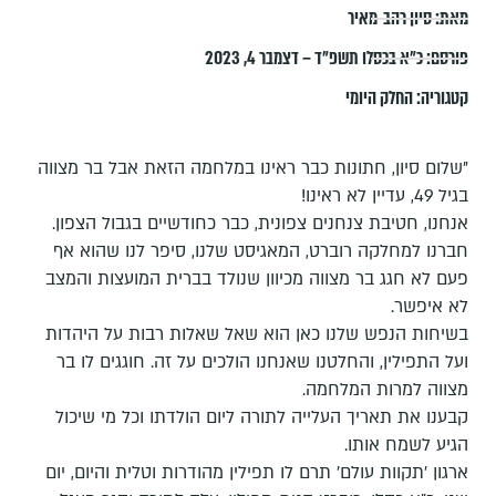
מאת:
סיון רהב-מאיר
פורסם:
כ״א בכסלו תשפ״ד – דצמבר 4, 2023
קטגוריה:
החלק היומי
"שלום סיון, חתונות כבר ראינו במלחמה הזאת אבל בר מצווה
בגיל 49, עדיין לא ראינו!
אנחנו, חטיבת צנחנים צפונית, כבר כחודשיים בגבול הצפון.
חברנו למחלקה רוברט, המאגיסט שלנו, סיפר לנו שהוא אף
פעם לא חגג בר מצווה מכיוון שנולד בברית המועצות והמצב
לא איפשר.
בשיחות הנפש שלנו כאן הוא שאל שאלות רבות על היהדות
ועל התפילין, והחלטנו שאנחנו הולכים על זה. חוגגים לו בר
מצווה למרות המלחמה.
קבענו את תאריך העלייה לתורה ליום הולדתו וכל מי שיכול
הגיע לשמח אותו.
ארגון 'תקוות עולם' תרם לו תפילין מהודרות וטלית והיום, יום