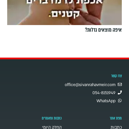
איפה מוצאים גדלות?
צרו קשר
office@sivanrahavmeir.com
054-8151949
WhatsApp
מפת אתר
כתבות ומאמרים
כתבות
החלק היומי