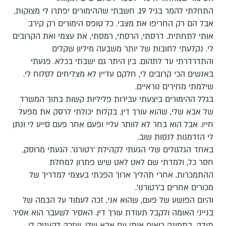
התחלתי להמר בגיל 19. חשבתי שההימורים יפתרו לי מצוקות,
אבל הם רק החריפו את מצבי. כל טופס הימורים רק קירב
אותי לתחתית. דרסתי, הרסתי, רמסתי, את עצמי ואת הקרובים
לי. נקלעתי לחובות של יותר משבעה מיליון שקלים
והתדרדרתי עד לתהום. בין היתר גם ישבתי בכלא. פגעתי
באנשים הכי קרובים לי, חלקם עדיין לא מצליחים לסלוח לי.
שילמתי מחירים נוראיים.
בגלל ההימורים ביצעתי עבירות פליליות קשות בתוך המשרד
של אבא שלי, שהוא עורך דין. בקלות יכולתי לרסק את מפעל
חייו. אבל הוא בחר לא לוותר עליי ופעם אחר פעם סייע לי ונתן
לי הזדמנות לנסות שוב.
באחד הגלגולים שלי הגעתי לקהילת 'רטורנו'. הגעתי מרוסק,
חסר כל, ולמדתי שם לאט לאט שיש פתרון למחלת
ההתמכרות. אחרי תהליך ארוך הפכתי בעצמי למדריך של
מכורים אחרים ב'רטורנו'.
והיום הפושע של פעם, שהוא אני, זכה לעמוד על הבמה של
בנייני האומה ולקבל תעודת עורך דין. האסיר לשעבר הוא אסיר
תודה. בתמונה רואים אותי עם אבא שלי, שזכה להעניק לי