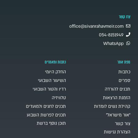
צרו קשר
office@sivanrahavmeir.com
054-8151949
WhatsApp
מפת אתר
כתבות ומאמרים
כתבות
החלק היומי
ספרים
השיעור השבועי
תכנים להורדה
רדיו והטור השבועי
הזמנת הרצאות
טלוויזיה
קהילת נשים לומדות
תכנים לחגים ולמועדים
"אור מישראל"
תכנים לפרשת השבוע
תוכן נוסף ברשת
צור קשר
הצהרת נגישות