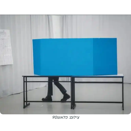
צילום: פלאש90