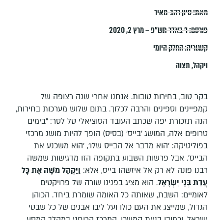
מאת:
סיון רהב-מאיר
פורסם:
ו׳ באדר תש״פ – מרץ 2, 2020
קטגוריה:
החלק היומי
ויקהל
,
תצוה
בקר טוב, בחירות טובות. אנחנו אחרי שנה רצופה של
קמפיינים וספינים והרבה לכלוך. בתום שלוש מערכות בחירות,
הנה תזכורת יפה שכתב העובד הסוציאלי טל לסר: "בימים
טרופים אלה, המושג 'בייס' (בסיס) הופך להיות מושג מרכזי
בפוליטיקה: 'הוא מדבר אל הבייס שלו', 'הוא משכנע את
הבייס'. אבל פרשות השבוע בתקופה הזו מדגישות שמשה
רבנו פונה לא רק אל איזשהו בייס, אלא:
וַיַּקְהֵל מֹשֶׁה אֶת כָּל
עֲדַת בְּנֵי יִשְׂרָאֵל
. הוא מציג בפנינו שורה של פרויקטים
לאומיים: השבת, שאותה כל האומה שומרת ביחד. הכוהן
הגדול, שמייצג את העם כולו ועל ליבו אבנים של כל שבטי
ישראל. וכמובן בניית המשכן, המרכז הרוחני במהלך המסע