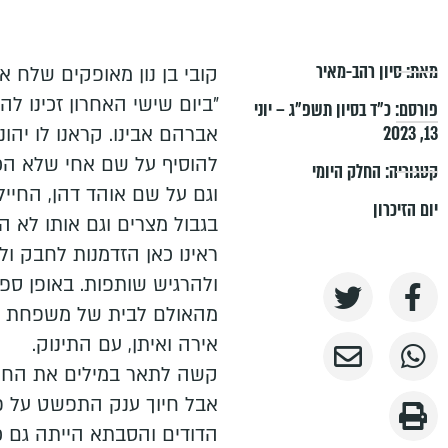
מאת:
סיון רהב-מאיר
קובי בן נון מאופקים שלח א
"ביום שישי האחרון זכינו לה
פורסם:
כ״ד בסיון תשפ״ג – יוני
13, 2023
אברהם אבינו. קראנו לו יהו
להוסיף על שם אחי שלא הכר
קטגוריה:
החלק היומי
וגם על שם אוהד דהן, החיי
יום הזיכרון
בגבול מצרים וגם אותו לא ה
ראינו כאן הזדמנות לחבק ו
ולהרגיש שותפות. באופן ספו
מהאולם לבית של משפחת דה
אירה ואיתן, עם התינוק.
קשה לתאר במילים את החוויה
אבל חיוך ענק התפשט על פ
הדודים והסבתא הייתה גם כ