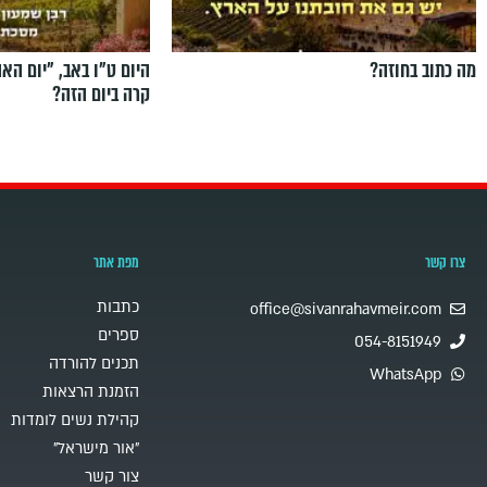
מה כתוב בחוזה?
היום ט"ו באב, ”יום הא
קרה ביום הזה?
צרו קשר
מפת אתר
כתבות
office@sivanrahavmeir.com
ספרים
054-8151949
תכנים להורדה
WhatsApp
הזמנת הרצאות
קהילת נשים לומדות
"אור מישראל"
צור קשר