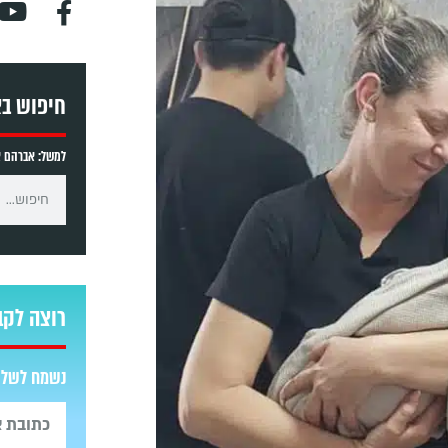
חיפוש ב
למשל: אברהם אב
רוצה לקב
נשמח לשלוח