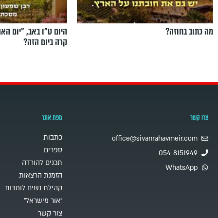
מה כתוב בחוזה?
היום ט"ו באב, ”יום הא
קרה ביום הזה?
צרו קשר
מפת אתר
כתבות
office@sivanrahavmeir.com
ספרים
054-8151949
תכנים להורדה
WhatsApp
הזמנת הרצאות
קהילת נשים לומדות
"אור מישראל"
צור קשר