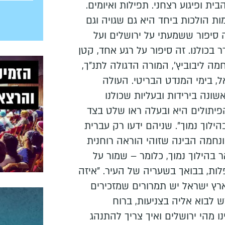
ת ופיגוע רצחני. תפילות ואיומים.
ת הולכות ביחד היא גם שגויה וגם
ה סיפור ששמעתי על ירושלים ועל
בכולנו. זה סיפור על רגע אחד, קטן
ה ליבוביץ', המורה הדגולה לתנ"ך,
, בימי המנדט הבריטי. העולה
2 נסעה לראשונה בירידות ובעליות שכולנו
הפיתולים היא ובעלה ראו שלט בצד
הילוך נמוך". שניהם ידעו רק עברית
ונחמה הבינה שזוהי הוראה רוחנית
 בהילוך נמוך, כלומר – שמור על
פלות, בבואך בשעריה של העיר. "איזה
ארץ ישראל יש תמרורים שמזכירים
 לבוא אליה בצניעות, ברוח
ו מהי ירושלים ואיך צריך להתנהג