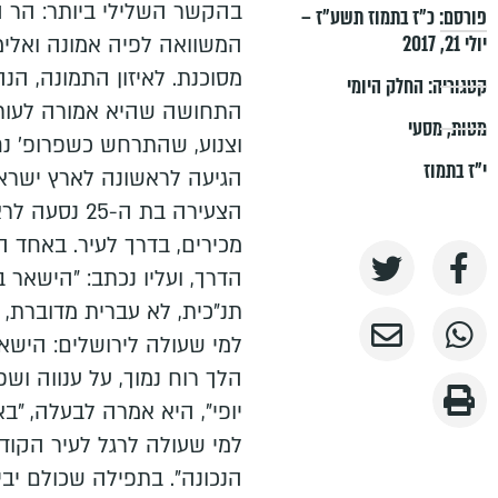
בהקשר השלילי ביותר: הר הבי
פורסם:
כ״ז בתמוז תשע״ז –
יולי 21, 2017
המשוואה לפיה אמונה ואלימו
מסוכנת. לאיזון התמונה, הנ
קטגוריה:
החלק היומי
התחושה שהיא אמורה לעורר 
מטות
,
מסעי
וצנוע, שהתרחש כשפרופ' נחמ
י"ז בתמוז
הגיעה לראשונה לארץ ישראל
הצעירה בת ה-5
מכירים, בדרך לעיר. באחד 
הדרך, ועליו נכתב: "הישאר ב
תנ"כית, לא עברית מדוברת, 
למי שעולה לירושלים: הישאר
הלך רוח נמוך, על ענווה וש
יופי", היא אמרה לבעלה, "ב
למי שעולה לרגל לעיר הקודש
הנכונה". בתפילה שכולם יבינ