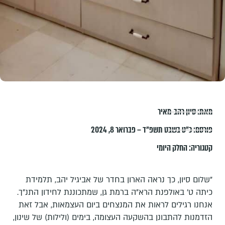
מאת:
סיון רהב-מאיר
פורסם:
כ״ט בשבט תשפ״ד – פברואר 8, 2024
קטגוריה:
החלק היומי
"שלום סיון, כך נראה הארון בחדר של אביגיל יהב, תלמידת
כיתה ט' באולפנת הרא"ה ברמת גן, שמתכוננת לחידון התנ"ך.
אנחנו רגילים לראות את המנצחים ביום העצמאות, אבל זאת
הזדמנות להתבונן בהשקעה העצומה, בימים (ולילות) של שינון,