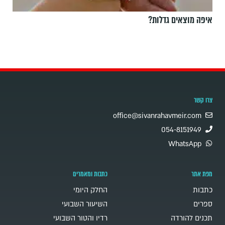
איפה מוצאים גדלות?
צרו קשר
office@sivanrahavmeir.com
054-8151949
WhatsApp
מפת אתר
כתבות ומאמרים
כתבות
החלק היומי
ספרים
השיעור השבועי
תכנים להורדה
רדיו והטור השבועי