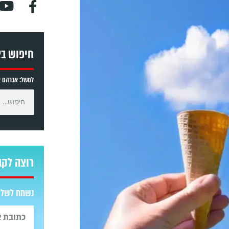
חיפוש ב
למשל: אברהם אב
רוצה לקב
נשמח לשלוח