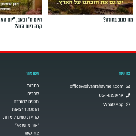
מה כתוב בחוזה?
היום ט"ו באב, ”יום הא
קרה ביום הזה?
צרו קשר
מפת אתר
כתבות
office@sivanrahavmeir.com
ספרים
054-8151949
תכנים להורדה
WhatsApp
הזמנת הרצאות
קהילת נשים לומדות
"אור מישראל"
צור קשר