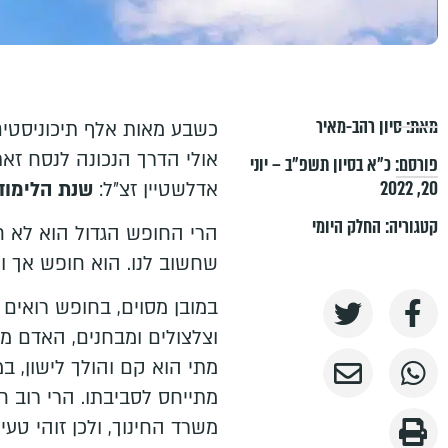
מאת:
סיון רהב-מאיר
כשבע מאות אלף תיכוניסטים
אולי הדרך הנכונה לנסח זאת
פורסם:
כ״א בסיון תשפ״ב – יוני
20, 2022
אדלשטיין זצ״ל:
שנת הלימוד
קטגוריה:
החלק היומי
הרי החופש הגדול הוא לא 
שחשוב לנו. הוא חופש אך ו
במובן מסוים, בחופש רואים מ
וצלצולים ומבחנים, האדם מ
מתי הוא קם והולך לישון, ב
מתייחס לסביבתו. הרי רוב ח
משרד החינוך, ולכן זוהי טע