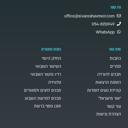
צרו קשר
office@sivanrahavmeir.com
054-8151949
WhatsApp
מפת אתר
כתבות ומאמרים
כתבות
החלק היומי
ספרים
השיעור השבועי
תכנים להורדה
רדיו והטור השבועי
הזמנת הרצאות
טלוויזיה
קהילת נשים לומדות
תכנים לחגים ולמועדים
"אור מישראל"
תכנים לפרשת השבוע
תוכן נוסף ברשת
צור קשר
הצהרת נגישות