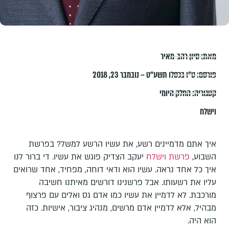
מאת:
סיון רהב-מאיר
פורסם:
ט״ו בכסלו תשע״ט – נובמבר 23, 2018
קטגוריה:
החלק היומי
וישלח
איך אתם מדמיינים רשע, את עשיו הרשע למשל? בפרשת
השבוע,
פרשת וישלח
יעקב הצדיק פוגש את עשיו. די ברור לנו
איך כל אחד נראה. עשיו הוא ודאי דוחה, מפחיד, אחד שרואים
עליו את רשעותו. אבל פרשנינו דורשים מאיתנו חשיבה
מורכבת. לא לדמיין את עשיו כמו אדם גס ואלים עם פרצוף
מבהיל, אלא לדמיין אדם מרשים, מנהיג ציבור, אישיות. כזה
הוא היה.