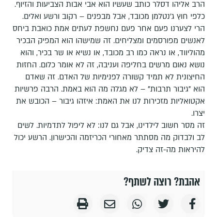
הרב אליהו דסלר כותב שעשיו הוא אבי אבות הצביעות והזיוף.
כלפי חוץ ג'נטלמן מכובד, אבל מבפנים – רקוב ורשע ואלים.
הרי לצערנו פעם אחר פעם נחשפת לעתים אמת כואבת ביחס
לאנשים מפורסמים ומצליחים. זה שמישהו הוא המפיק הבכיר
מהוליווד, או נראה כמו רב מכובד, או נשיא או שר בכיר, והוא
נושא נאום מרשים בחליפה ועניבה, זה לא אומר כלום. החזות
החיצונית לא תמיד קשורה לפנימיות של האדם. זה שאדם
הוא "גיבור תרבות" – לא מגלה מה הוא באמת. הרבה פרשיות
אקטואליות מזכירות לנו את האמת: איזהו גיבור – הכובש את
יצרו.
זה מסר חשוב לילדינו, אבל גם לנו: לא ליפול לתדמיות. לשים
לב ולבדוק מה מסתתר מאחורי הכריזמה והכישרון. הרשע יכול
להיראות מה-זה צדיק.
אהבת? רוצה לשתף?