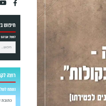
חיפוש ב
למשל: אברהם אב
רוצה לקב
נשמח לשלוח