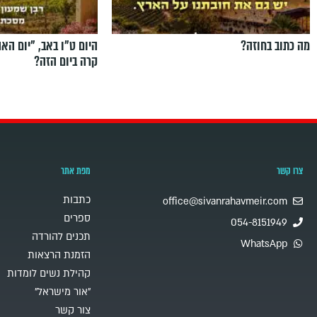
מה כתוב בחוזה?
היום ט"ו באב, ”יום הא
קרה ביום הזה?
צרו קשר
מפת אתר
כתבות
office@sivanrahavmeir.com
ספרים
054-8151949
תכנים להורדה
WhatsApp
הזמנת הרצאות
קהילת נשים לומדות
"אור מישראל"
צור קשר