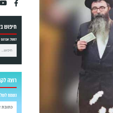
חיפוש ב
למשל: אברהם אב
רוצה לקב
נשמח לשלוח