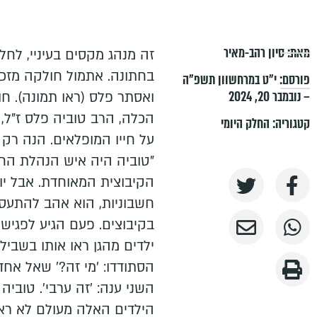
מאת:
סיון רהב-מאיר
זה מנהג מקסים בעיניי, לח
בחתונה. אתמול חולקה מזכר
פורסם:
י״ט במרחשוון תשפ״ה
– נובמבר 20, 2024
ואסתר פלס (ראו תמונה). ח
הכלה, הרב טוביה פלס ז"ל, 
קטגוריה:
החלק היומי
על חייו המופלאים. הנה רק 
"טוביה היה איש הנהלת הח
הקיבוצית המאוחדת. אבל 
חשבוניות, הוא אהב להתעסק
בקיבוצים. פעם הגיע לפגישת
ילדים מהגן ראו אותו בשבילי
הסתודדו: ׳מי זה?׳ שאל אחד
השני ענה: ׳זה ערבי׳. טובי
הילדים האלה מעולם לא רא