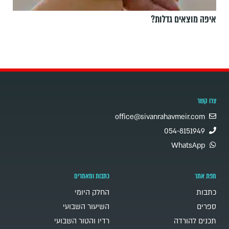
איפה מוצאים גדלות?
צרו קשר
office@sivanrahavmeir.com
054-8151949
WhatsApp
מפת אתר
כתבות ומאמרים
כתבות
החלק היומי
ספרים
השיעור השבועי
תכנים להורדה
רדיו והטור השבועי