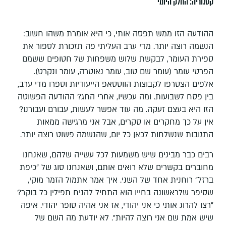
קטגוריה:
החלק היומי
ההודעה הזו ממש תפסה אותי, כי היא אומרת משהו חשוב:
הנשמה רוצה יותר. מדי ערב העליתי פה תזכורת לספור את
ספירת העומר, לבקשת שלוש משפחות של חטופים ששמם
הפרטי עומר (עומר שם טוב, עומר נאוטרה, עומר ונקרט).
אלפים הצטרפו לקבוצות הווטסאפ הייעודיות וספרו מדי ערב,
בין פסח לשבועות. ומה עכשיו, אחרי החג? ההודעה הפשוטה
הזו היא בעצם זעקה. מה עוד אפשר לעשות, עבורם ועבורנו?
אין על כך מחקרים או סקרים, אבל אני מרגישה ממאות
התגובות שנשלחות לכאן כל יום, שהנשמה פשוט רוצה יותר.
רבים כבר מבינים שיש משמעות לכל עשייה שלהם, שאנחנו
מחוברים בקשרים שלא רואים אותם, ושאנחנו סוג של "כיפת
ברזל" רוחנית אחד של השני. איך אמר אתמול הזמר מוקי,
שסיפר שלראשונה בחייו הוא התחיל להניח תפילין כל בוקר?
"רצו להרוג אותי כי אני יהודי, אז אני אהיה סופר יהודי. איפה
שיש אמת שם אני רוצה להיות". לא יודעת מה השם של