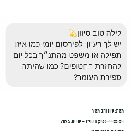
מאת:
סיון רהב-מאיר
פורסם:
י״ב בסיון תשפ״ד – יוני 18, 2024