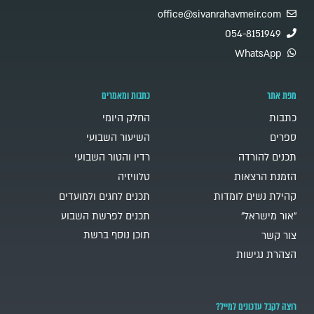
office@sivanrahavmeir.com
054-8151949
WhatsApp
מפת אתר
כתבות ומאמרים
כתבות
החלק היומי
ספרים
השיעור השבועי
תכנים להורדה
רדיו והטור השבועי
הזמנת הרצאות
טלוויזיה
קהילת נשים לומדות
תכנים לחגים ולמועדים
"אור מישראל"
תכנים לפרשת השבוע
תוכן נוסף ברשת
צור קשר
הצהרת נגישות
רוצה לקבל עדכונים למייל?