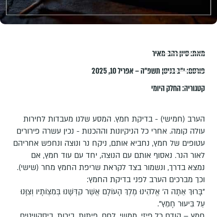
מאת:
סיון רהב-מאיר
פורסם:
י״ב בניסן תשפ״ה – אפריל 10, 2025
קטגוריה:
החלק היומי
הערב (חמישי) - בדיקת חמץ. המסע שלנו מעבדות לחירות
עולה קומה. אחרי כל הניקיונות וההכנות - נכין עשרה פירורים
עטופים של חמץ, נחביא אותם, ניקח נר ונוצה ונחפש אחריהם
לאור הנר. נאסוף אותם עם הנוצה, יחד עם עוד חמץ, אם
נמצא בדרך, ונשמור בצד לקראת שריפת החמץ מחר (שישי).
וכך מברכים הערב לפני בדיקת החמץ:
"בָּרוּךְ אַתָּה ה' אֱלֹהֵינוּ מֶלֶךְ הָעוֹלָם אֲשֶׁר קִדְּשָׁנוּ בְּמִצְוֹתָיו וְצִוָּנוּ
עַל בִּיעוּר חָמֵץ".
חמץ – קודם כל פיזי, ממשי. לחם, פיתות, בירות, ביסקוויטים,