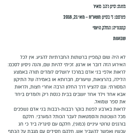
מאת:
סיון רהב-מאיר
פורסם:
ז׳ בסיון תשע״ח – מאי 21, 2018
קטגוריה:
החלק היומי
שבועות
לא היה שום קמפיין ברשתות החברתיות להגיע. אין לכל
האירוע הזה דובר או ארגון. זכיתי להיות שם, והנה ניסיון לסכם:
לראות אלפי בני אדם במרכז ירושלים לומדים תורה באמצע
הלילה, בהרצאות, שיעורים, חברותא או באמירה של התיקון
המסורתי. וגם להציץ דרך החלון הרבה אחרי חצות, ולראות
אבא אחד וילד אחד יושבים בבית כנסת ריק ולומדים ביחד
את ספר שמואל.
לראות בארבע לפנות בוקר רבבות-רבבות בני אדם נשפכים
מכל השכונות והסמטאות לעבר הכותל המערבי. חלקם
בורגנים טרוטי עיניים (כמוני), חלקם עם סיגריה ביד כי חג
עכשיו ואפשר להעביר אש, חלקם חסידים עם מגבת על הכתף