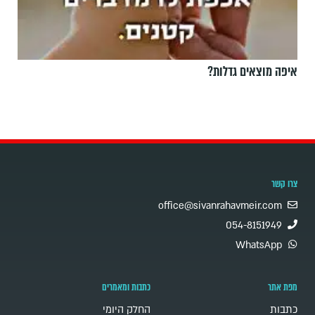
איפה מוצאים גדלות?
צרו קשר
office@sivanrahavmeir.com
054-8151949
WhatsApp
מפת אתר
כתבות ומאמרים
כתבות
החלק היומי