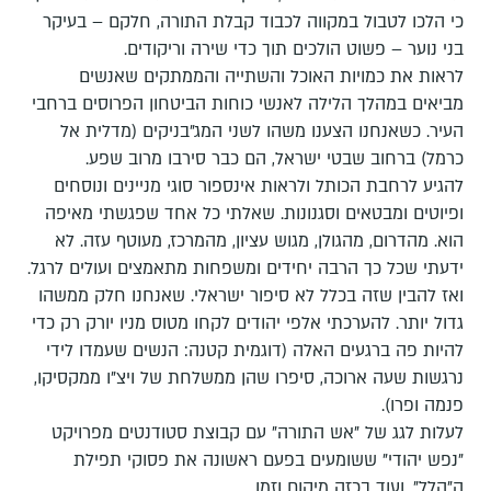
כי הלכו לטבול במקווה לכבוד קבלת התורה, חלקם – בעיקר
בני נוער – פשוט הולכים תוך כדי שירה וריקודים.
לראות את כמויות האוכל והשתייה והממתקים שאנשים
מביאים במהלך הלילה לאנשי כוחות הביטחון הפרוסים ברחבי
העיר. כשאנחנו הצענו משהו לשני המג"בניקים (מדלית אל
כרמל) ברחוב שבטי ישראל, הם כבר סירבו מרוב שפע.
להגיע לרחבת הכותל ולראות אינספור סוגי מניינים ונוסחים
ופיוטים ומבטאים וסגנונות. שאלתי כל אחד שפגשתי מאיפה
הוא. מהדרום, מהגולן, מגוש עציון, מהמרכז, מעוטף עזה. לא
ידעתי שכל כך הרבה יחידים ומשפחות מתאמצים ועולים לרגל.
ואז להבין שזה בכלל לא סיפור ישראלי. שאנחנו חלק ממשהו
גדול יותר. להערכתי אלפי יהודים לקחו מטוס מניו יורק רק כדי
להיות פה ברגעים האלה (דוגמית קטנה: הנשים שעמדו לידי
נרגשות שעה ארוכה, סיפרו שהן ממשלחת של ויצ"ו ממקסיקו,
פנמה ופרו).
לעלות לגג של "אש התורה" עם קבוצת סטודנטים מפרויקט
"נפש יהודי" ששומעים בפעם ראשונה את פסוקי תפילת
ה"הלל", ועוד בכזה מיקום וזמן.