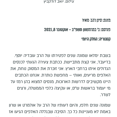
צילום: יואב דודקביץ
מאת:
סיון רהב-מאיר
פורסם:
ב׳ במרחשוון תשפ״ב – אוקטובר 8, 2021
קטגוריה:
החלק היומי
בשבת ימלאו שמונה שנים לפטירתו של הרב עובדיה יוסף.
בדיעבד, אני קצת מתביישת. ככתבת צעירה הגעתי לכנסים
הגדולים איתו ברחבי הארץ. אני זוכרת את המסוק נוחת, את
האלפים מריעים, ואותי – מחפשת כותרת. אנחנו הכתבים
היינו מקשיבים לדרשות הארוכות, מנסים למצוא בהן רמז על
מי יעמוד בראשות ש"ס, או עקיצה כלפי הממשלה, ורצים
לשדר.
שמונה שנים חלפו, והיום דעותיו של הרב על אולמרט או שרון
באמת לא מעניינות כל כך. הסיבה שבגללה האלפים הגיעו אז