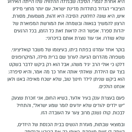
היא אחרת לגמרי. הסיבה שבגללה ההלוויה שלו הייתה האירוע
הציבורי הגדול בתולדות מדינת ישראל, עם יותר מחצי מיליון
איש, היא שונה לחלוטין. הסיבה היא זהות, משמעות, מסורת.
הרצון להמשיך בגאווה ובשמחה את המורשת המפוארת של
יהדות ספרד. אפשר היה לראות זאת כל הזמן, בכל הרגעים
שלא שודרו. אני עוד נוצרת אותם בזיכרוני:
בוקר אחד עמדנו בפתח ביתו, בעיצומו של משבר קואליציוני.
משפחה מהדרום הגיעה לערוך שם ברית מילה, המיקרופונים
דלקו כי אולי הרב יגיד משהו, אבל הוא רק ביקש לדבר בשקט
בצד עם היולדת. שאלתי אותה אחר כך מה אמר, והיא סיפרה:
הוא ביקש שניתן לילד חינוך טוב, שלא ישכח מאיפה באנו ולאן
אנחנו הולכים.
פעם בעצרת ענק בעיר אלעד, בשיא החום, אני זוכרת שצעק
"יש ילדים יהודים שלא יודעים לומר שמע ישראל", והתחיל
לבכות. קולו נשנק מרוב צער על העובדה הזו.
ובמוצאי שבתות, מעזרת הנשים בבית הכנסת של היזדים,
הייתה לי זווית מיוחדת. ראיתי רק את הכובע והגלימה,