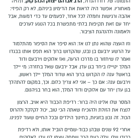
התמונה של דודו הגדול,
הרב אברהם יצחק הכהן קוק
, תלויה
מאחוריו. אפשר היה לראות את הדימיון ביניהם, לא רק הפיזי:
אהבה ורגישות וחמלה לכל אחד, לפעמים עד כדי דמעות, אבל
יחד עם זאת תקיפות בלתי מתפשרת בכל הנוגע לערכים
ולאמונה ולהנהגת הציבור.
וזו העצה שהוא נתן לנו אז: הוא סיפר את הסיפור מהתלמוד
על הרשע ירבעם בן נבט, שהקדוש ברוך הוא תפס אותו בבגדו
ואמר לו שיחזור בו מדרכו הרעה, ואז אלוקים וירבעם ודוד
המלך יטיילו ביחד בגן עדן. אבל ירבעם שאל בחזרה: מי יילך
בראש? ענה לו הקדוש ברוך הוא שדוד המלך יילך ראשון,
וירבעם ענה: אם כך – אני לא צריך כלום. וכך, במקום להתהלך
בגן עדן יחד עם אלוקים ודוד המלך, הוא בחר בגיהנום.
המסר שלו אלינו היה ברור: רדיפת הכבוד היא אויב. הרצון
לנצח את הזולת ולהוכיח שאתה הכי טוב, יכול לקלקל ולהרוס
הכול. זה נכון בזוגיות, בחינוך הילדים ובכל החיים שעוד לפנינו.
אחרי 92 שנים שבהן כבוד-שמיים הוביל אותו, ולא רדיפת
כבודו שלו, עלה כעת הרב שמחה עצמו לגן עדן, לאלוקים