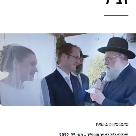
מאת:
סיון רהב-מאיר
פורסם:
כ״ד באייר תשפ״ב – מאי 25, 2022