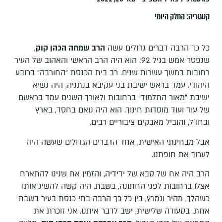
קטגוריה:
החלק היומי
כל כך הרבה דברים גדולים עשה
הרב שמחה הכהן קוק
,
שנפטר אמש בגיל 92: הוא היה הרב הראשי והאהוב של העיר
רחובות במשך עשרות שנים. רב בית הכנסת "החורבה" ברובע
היהודי. עמד בראש ישיבת בני עקיבא בנתניה, היה נשיא
ישיבת "מאור התלמוד" ברחובות ולאורך השנים עמד בראשם
של עוד ועוד מוסדות חינוך. הוא היה נואם בחסד, בארץ
ובחו"ל, והוביל מאבקים ציבוריים רבים.
אבל מבחינתי האישית, אחד הדברים הגדולים שעשה היה
לערוך את חופתנו.
הרב היה אח של סבא של ידידיה, והזמין את שנינו להתארח
אצלו ברחובות לפני החתונה, בשבת. היה קשה להשיג אותו
כשהלך, מהיר ונמרץ, בין כל כך הרבה בתי כנסת בעיר בשבת
אחת. בסעודה שלישית, ישב לדבר איתנו. אני זוכרת את