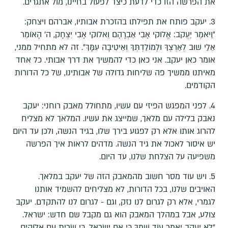
את הפרשה הזו כדי לדעת כיצד לפעול בחיינו, מול אתגרים.
3.⁠ ⁠יעקב פותח את תפילתו בהזכרת אבותיו, אברהם ויצחק:
״וַיֹּאמֶר יַעֲקֹב: אֱלֹוקי אָבִי אַבְרָהָם וֵאלֹוקי אָבִי יִצְחָק, ה' הָאֹומֵר
אֵלַי שׁוּב לְאַרְצְךָ וּלְמוֹלַדְתְּךָ וְאֵיטִיבָה עִמָּךְ״. זה לא מתחיל ממני,
אומר כאן יעקב. אני כאן כדי להמשיך את דרך אבותי. כל אחד
מאיתנו ממשיך פה שליחות גדולה של אבותינו, של כל הדורות
הקודמים.
4.⁠ ⁠לפני המפגש הפיזי עם עשיו, מתחולל מאבק רוחני: יעקב
נאבק בלילה עם מלאך, שמייצג את עשיו. המלאך לא מצליח
להרוג אותו אלא רק לפגוע בירך שלו, בגיד הנשה, ולכן עד היום
יש איסור לאכול את גיד הנשה. מדהים לראות איך הפרשה
משפיעה על הצלחת שלנו, עד היום.
5.⁠ ⁠ויש עוד מסר חשוב מהמאבק הזה של יעקב במלאך.
האויבים שלנו, בכל הדורות, לא מצליחים להשמיד אותנו
לגמרי, אלא רק לגרום לנו נזק, וגם - לגרום לנו להתקדם. יעקב
צולע, אבל במהלך המאבק הוא גם מקבל שם חדש: ישראל.
״לֹא יַעֲקֹב יֵאָמֵר עוֹד שִׁמְךָ כִּי אִם יִשְׂרָאֵל, כִּי שָׂרִיתָ עִם אֱלֹוקים