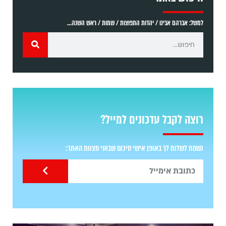
למשל: אברהם אבינו / יהדות התפוצות / שמות / ראש השנה...
רוצה לקבל עדכונים למייל?
נשמח לשלוח לך באופן אישי סיכום שבועי מצוות האתר: