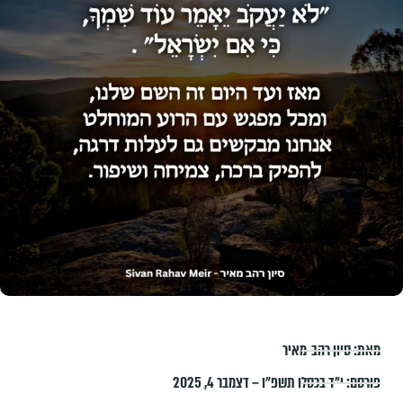
מאת:
סיון רהב-מאיר
פורסם:
י״ד בכסלו תשפ״ו – דצמבר 4, 2025