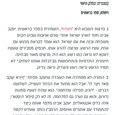
קטגוריה:
החלק היומי
וישלח
,
ספר בראשית
1.⁠ ⁠פרשת השבוע היא
״וישלח"
, השמינית בספר בראשית. יעקב
אבינו חוזר לארץ ישראל אחרי שנים ארוכות שבהן הקים
משפחה ובנה את עם ישראל. הוא עומד לקראת מפגש עם
אחיו, עשיו הרשע, שרוצה להרוג אותו. חכמינו מסבירים שעשיו
דווקא לא נראה כמו רשע, הוא היה מרשים מאוד מבחינה
חיצונית. התדמיות והתחפושות מבלבלות אותנו לעתים,* לא
תמיד הרשע נראה רשע והצדיק נראה צדיק.
2.⁠ ⁠התורה לא מסתירה את העובדה שיעקב מפחד: "וַיִּירָא יַעֲקֹב
מְאֹד וַיֵּצֶר לוֹ". אבל הוא מתעל את הפחד לעשייה, לשלושה
דברים - "דורון, תפילה ומלחמה". הוא שולח לעשיו מתנות
(דורון), והוא גם נערך גם למלחמה. זה לא רק סיפור היסטורי,
אלה כלים אקטואליים. יעקב אבינו מלמד אותנו כיצד
להתמודד עם אתגרים ואיומים. הרמב"ן כותב שעלינו ללמוד