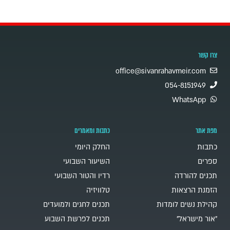
צרו קשר
office@sivanrahavmeir.com
054-8151949
WhatsApp
מפת אתר
כתבות ומאמרים
כתבות
החלק היומי
ספרים
השיעור השבועי
תכנים להורדה
רדיו והטור השבועי
הזמנת הרצאות
טלוויזיה
קהילת נשים לומדות
תכנים לחגים ולמועדים
"אור מישראל"
תכנים לפרשת השבוע