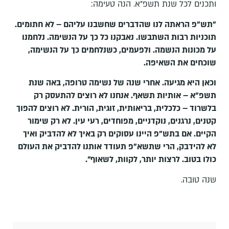
ותכנים לכל שנת תשפ"א. הנה טעימה:
"תש"פ הראתה לנו שהדברים שחשבנו עליהם – לא חתומים.
תוכניות רבות השתבשו. נאבקנו כל כך על הנשימה. נלחמנו
על מכונות הנשמה. ולפעמים, כשנלחמים כך על הנשימה,
שוכחים את השאיפה.
וכאן היא מגיעה. אחרי שנה של נשימה טרופה, באה שנת
תשפ"א – אותיות תשאף. אנחנו לא רוצים להתעסק רק
בלשרוד – כלכלית, בריאותית, זוגית, הורית. לא רוצים להפוך
קטנים, נרגנים, נוקדניים, מפוחדים, רעי עין. לא רק שימור
הקיים. אם בתש"פ היינו עסוקים רק באיך לא להדביק ואיך
לא להידבק, הרי שתשא"פ תעודד אותנו להדביק את העולם
כולו בטוב. לרצות יותר, לקוות, לשאוף".
שנה טובה.