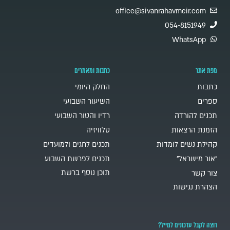
office@sivanrahavmeir.com
054-8151949
WhatsApp
מפת אתר
כתבות ומאמרים
כתבות
החלק היומי
ספרים
השיעור השבועי
תכנים להורדה
רדיו והטור השבועי
הזמנת הרצאות
טלוויזיה
קהילת נשים לומדות
תכנים לחגים ולמועדים
"אור מישראל"
תכנים לפרשת השבוע
תוכן נוסף ברשת
צור קשר
הצהרת נגישות
רוצה לקבל עדכונים למייל?