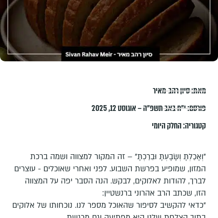
מאת:
סיון רהב-מאיר
פורסם:
י״ח באב תשפ״ה – אוגוסט 12, 2025
קטגוריה:
החלק היומי
"וְאָכַלְתָּ וְשָׂבָעְתָּ וּבֵרַכְתָּ" – זה המקור למצווה ושמה ברכת
המזון, שמופיע בפרשת השבוע. לפני ואחרי שאוכלים - עוצרים
לברך, להודות לאלוקים, לבקש. הנה הסבר יפה על המצווה
הזו, שכתב הרב אהרוני ברנשטיין:
"כדאי להקשיב לסיפור שהאוכל מספר לנו. נוכחותו של אלוקים
בתוך הצלחת שלנו היא מפתיעה וגם מרגשת.