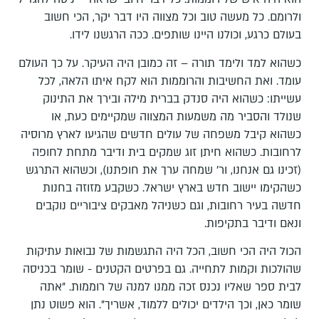
ולרומם. כל מעשה טוב וכל מצווה היו דבר יקר, הכי חשוב
בעולם כרגע, וכולנו היינו שותפים. ככה הרגשנו לידו.
כשהוא למד ולימד תורה – זה כמובן היה העיקר. על כך העולם
עומד. ואת החשיבות והרוממות הוא לקח איתו הלאה, לכל
עשייתו: כשהוא היה סנדק בברית מילה ובירך את התינוק
שנולד והסביר מה משמעות המצווה שמקיימים כעת, או
כשהוא קיבל משפחה של עולים חדשים שהגיעו לארץ מרוסיה
לרחובות. כשהוא חיתן זוג שמקים בית ודיבר מתחת לחופה
(זכינו גם אנחנו, ור' שמחה ערך את חופתנו), וכשהוא התרגש
כשהקימו יישוב חדש בארץ ישראל. כשקבע מזוזה בחנות
חדשה בעיר רחובות, וגם כשניהל מאבקים ציבוריים נוקבים
ונאם ודיבר בתקיפות.
הכול היה הכי חשוב, הכל היה התגשמות של נבואות עתיקות
שהולכות וקמות לתחייה. גם בפרטים הקטנים - שומר בכניסה
לבית ספר שאליו נכנס זכה ממנו למנה של רוממות. "אתה
שומר כאן, וכך הילדים יכולים ללמוד, אשריך". הוא פשוט נתן