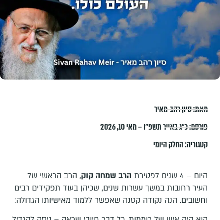
מאת:
סיון רהב-מאיר
פורסם:
כ״ג באייר תשפ״ו – מאי 10, 2026
קטגוריה:
החלק היומי
היום – 4 שנים לפטירת
הרב שמחה קוק
, הרב הראשי של
העיר רחובות במשך עשרות שנים, שכיהן בעוד תפקידים רבים
וחשובים. הנה נקודה קטנה שאפשר ללמוד מאישיותו הגדולה:
הוא היה איש של רוממות. כל דבר חיובי שראה – ניסה להגדיל