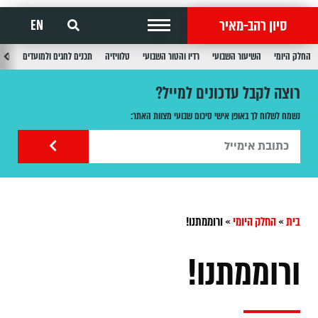
סיון רהב-מאיר
EN
החלק היומי
השיעור השבועי
רדיו והטור השבועי
טלוויזיה
תכנים לחגים ולמועדים
תכנ
רוצה לקבל עדכונים למייל?
נשמח לשלוח לך באופן אישי סיכום שבועי מצוות האתר:
בית
»
החלק היומי
»
ורוממתנו!
ורוממתנו!