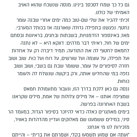
גם כל כך שמח לסכסך בינינו. מנסה שנשכח שהוא האויב
האמיתי של כולנו.
זכיתי להכיר את שלי שם-טוב כמה ימים אחרי שבנה עומר
נחטף. נפגשנו בתפילה גדולה שאורגנה אז בכותל המערבי.
מאז, באינספור הזדמנויות, בשבתות ובחגים, בראיונות ובסתם
ימים של חול, ראיתי דבר מדהים: דווקא היא – לא נתנה
לחמאס לחטוף לה את התודעה. תמיד דיברה רק על אחדות
ועל תפילה, על עוצמה ועל שורשים, על רוח ועל כוח. שוב ושוב
חזרה לסיפורים על עומר, ששומר שבת גם בשבי, ושוב ושוב
נזפה במי שהחליש אותה, ורק ביקשה שנשלח לה ולעומר
כוחות.
ננסה גם כאן ללכת בדרך הזו, ונעבור מתעמולת חמאס
שמציפה אותנו – אל מילים צלולות של אמת, מילים שקראנו
בשבת האחרונה בפרשה.
בימים מאתגרים כאלה כדאי להיזכר בסיפור הגדול, במעמד הר
סיני, במילים ששמענו שם מאלוקים ועדיין מהדהדות באוויר,
מזכירות לנו מי אנחנו:
"וְעַתָּה אִם שָׁמוֹעַ תִּשְׁמְעוּ בְּקֹלִי, וּשְׁמַרְתֶּם אֶת בְּרִיתִי – וִהְיִיתֶם