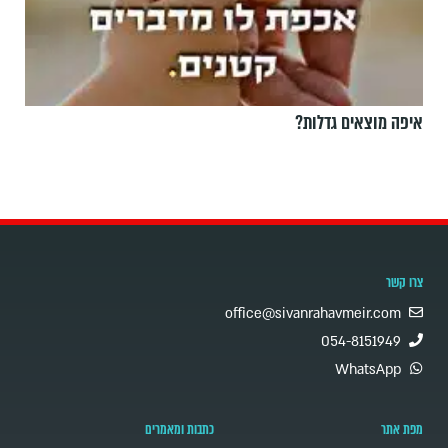
איפה מוצאים גדלות?
צרו קשר
office@sivanrahavmeir.com
054-8151949
WhatsApp
מפת אתר
כתבות ומאמרים