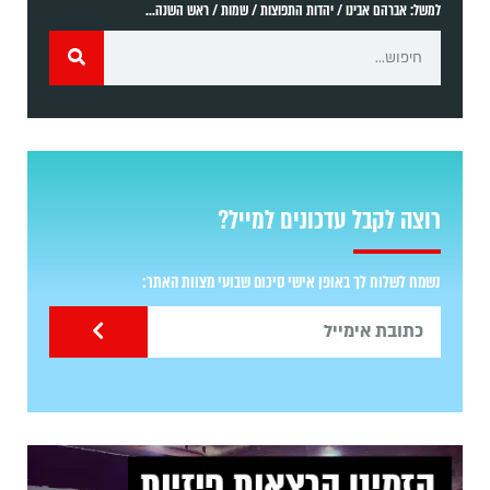
למשל: אברהם אבינו / יהדות התפוצות / שמות / ראש השנה...
רוצה לקבל עדכונים למייל?
נשמח לשלוח לך באופן אישי סיכום שבועי מצוות האתר: