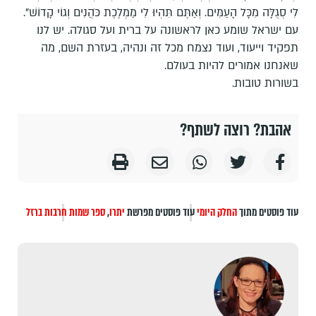
לִי סְגֻלָּה מִכָּל הָעַמִּים. וְאַתֶּם תִּהְיוּ לִי מַמְלֶכֶת כֹּהֲנִים וְגוֹי קָדוֹשׁ".
עם ישראל שומע כאן לראשונה על ברית ועל סגולה. יש לנו
תפקיד וייעוד, ועוד נצמח מכל זה ונהיה, בעזרת השם, מה
שאנחנו אמורים להיות בעולם.
בשורות טובות.
אהבת? רוצה לשתף?
עוד פוסטים מתוך
החלק היומי
עוד פוסטים מפרשת
יתרו
,
ספר שמות
חרבות ברזל