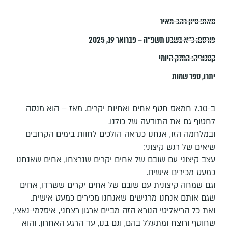
מאת:
סיון רהב-מאיר
פורסם:
כ״א בשבט תשפ״ה – פברואר 19, 2025
קטגוריה:
החלק היומי
יתרו
,
ספר שמות
ב-7.10 חמאס חטף אחים ואחיות יקרים. מאז – הוא מנסה
לחטוף גם את התודעה של כולנו.
ובמלחמה הזו, אנחנו כנראה הולכים לחוות בימים הקרובים
שיאים של רגש קיצוני:
עצב קיצוני עם שובם של אחים יקרים שנרצחו, אחים שאנחנו
כמעט מכירים אישית.
וגם שמחה קיצונית עם שובם של אחים יקרים ששרדו, אחים
שגם אותם אנחנו מרגישים שאנחנו מכירים כמעט אישית.
ואת כל הריאליטי הנורא הזה מביים ארגון רצחני, איסלמי-נאצי,
שחוטף ורוצח ומתעלל בהם, וגם בנו, עד הרגע האחרון. והוא