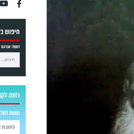
חיפוש ב
למשל: אברהם אב
רוצה לקב
נשמח לשלוח