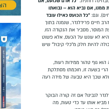
בחינה רוחנית:
"כל אדם שכועס, אם
ממנו, אם נביא הוא – נבואתו
ם). וגם:
"כל הכועס כאילו עובד
ב חיים פרידלנדר, שנמנה בתוך
ת המוסר, מסביר את הנקודה הזו.
היא לא עונש על הכעס, אלא פשוט
ולה להיות חלק מ"כלי קיבול" שיש
הוא גוף טהור ממידות רעות,
 הרי בשעה זו, חוכמתו מסתלקת
, אלא שכך היא טבעה של מידה רעה
דר לגבינו? אם זה קורה הבוקר
מביא אותו עד כדי טעות, מה