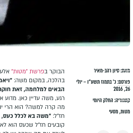
מאת:
סיון רהב-מאיר
הבוקר ב
פרשת "מטות"
אלעז
בהלכה, במקום משה:
"ויאמ
פורסם:
כ׳ בתמוז תשע״ו – יולי
26, 2016
הבאים למלחמה, זאת חוקת 
רגע, משה עדיין כאן. מדוע 
קטגוריה:
החלק היומי
מה קרה למשה? הוא הרי יו
מטות
,
מסעי
חז"ל:
"משה בא לכלל כעס, ו
קובעים חז"ל שכעס הוא לא