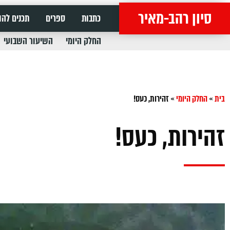
סיון רהב-מאיר
כתבות
ספרים
תכנים להו
החלק היומי
השיעור השבועי
בית
»
החלק היומי
»
זהירות, כעס!
זהירות, כעס!