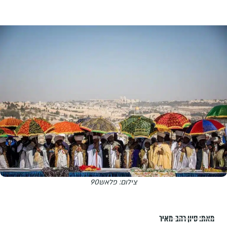
צילום: פלאש90
מאת:
סיון רהב-מאיר