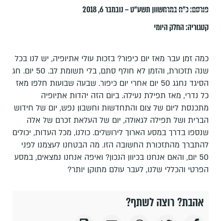
פורסם:
כ״ח במרחשוון תשע״ט – נובמבר 6, 2018
קטגוריה:
החלק היומי
כמה זמן עבר מאז יום כיפור? בזכות עולי אתיופיה, יש לנו בכל
שנה תזכורת, והזמן לא חולף סתם, בלי תשומת לב. 50 יום. חג
הסיגד נחגג 50 יום אחרי יום כיפור. שבעה שבועות חלפו מאז
כל נדרי, מאז תפילת נעילה. ביום הזה יהדות אתיופיה
מתכנסת ליום של צום והתחדשות וחשבון נפש, יום של חידוש
הברית ושל תפילה לגאולה, יום של העלאת זכרם של אלה
שנספו בדרך במסע הארוך לירושלים. כולנו, מכל העדות, יכולים
להתברך מהתזכורת החשובה הזו. מה הבטחנו לעצמנו לפני
50 יום, והאם אנחנו בכיוון הנכון? ואיפה אנחנו נמצאים, במסע
הפרטי והכללי שלנו, לעבר עולם מתוקן יותר?
אהבת? רוצה לשתף?