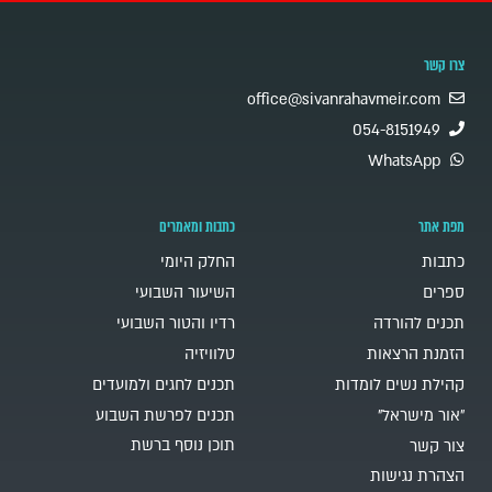
צרו קשר
office@sivanrahavmeir.com
054-8151949
WhatsApp
מפת אתר
כתבות ומאמרים
כתבות
החלק היומי
ספרים
השיעור השבועי
תכנים להורדה
רדיו והטור השבועי
הזמנת הרצאות
טלוויזיה
קהילת נשים לומדות
תכנים לחגים ולמועדים
"אור מישראל"
תכנים לפרשת השבוע
תוכן נוסף ברשת
צור קשר
הצהרת נגישות