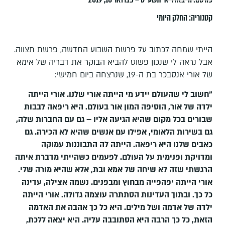
קטגוריה:
החלק היומי
הייתי שמחה לכתוב על פרשת השבוע החדשה, פרשת תצווה.
אבל נראה לי שנכון פשוט להביא הבוקר את דבריה של אימא
של אורי אנסבכר בת ה-19, שנרצחה ביום חמישי:
"חשוב לי שהעולם יידע מי הייתה אורי שלנו. אורי הייתה
ילדה של אור, הוסיפה המון אור בעולם. היא ריפאה לבבות
שבורים בכל מקום שהיא הגיעה אליו – גם עם החברות שלה,
גם בשירות הלאומי, אפילו עם אנשים שהיא לא הכירה. גם
כאבים שלנו היא ריפאה. הייתה לה התבוננות עמוקה
ומדויקת ופנימית על העולם. לפעמים כשהייתי מדברת איתה
הרגשתי שזה לא שיחה של אמא ובת, אלא שהיא מורה שלי.
אורי הייתה יפהפייה מבחוץ ומבפנים. נשמה אצילה, עדינה
כל כך. ובתוך העדינות הסתתרה עוצמה גדולה. אורי הייתה
ילדה של אדמה ושל מילים. היא כל כך אהבה את האדמה
הזאת, כל כך הרבה היא הסתובבה עליה. היא יצאה ללכת,