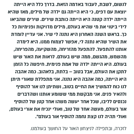
לנשום, לשבת, לעבוד באדמה הזאת. בדרך כלל היא הייתה
יוצאת עם דפים, כי היא הייתה גם ילדה של מילים, מאז שהיא
הייתה ילדה קטנה היא הייתה כותבת שירים. שירים שהביאו
לידי ביטוי את מי שהיא בעולם, מילים מדויקות ופנימיות כל
כך. בראש השנה האחרון היא נתנה לי שיר. אני עדיין לומדת
את השיר שהיא נתנה לי, אפשר לצמוח ממנו. היא לימדה
אותנו להתפעל. להתפעל מהזריחה, מהשקיעה, מהפריחה,
מהשמש, מהגשם, ממה שיש בעולם. לראות את האור שיש
בעולם. היא הייתה ילדה של אמת פנימית. חיפשה כל הזמן
לתקן את העולם, אבל בטוב – בלתת, בלאהוב. כמה אהבה
היא הייתה, כמה אהבה היא נתנה. אני מתפללת שאורי תיתן
לנו כוח להמשיך את החיים בטוב, ושתיתן לנו אור להוסיף
ולהאיר פנים. אני מבקשת ממי ששומע אותנו ושהדברים
נכנסים לליבו, שכל אחד יעשה משהו אחד קטן של להוסיף
אור בעולם, מעשה אחד של טוב, ואולי ינכיח את אורי בעולם,
ואולי תהיה לנו קצת נחמה להוסיף אור בעולם".
לזכרה, ובתפילה לניצחון האור על החושך בעולמנו.