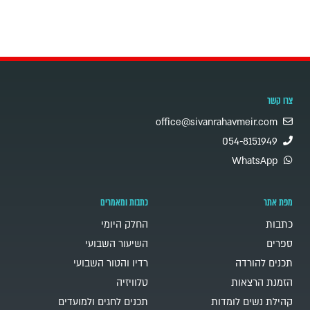
צרו קשר
office@sivanrahavmeir.com
054-8151949
WhatsApp
מפת אתר
כתבות ומאמרים
כתבות
החלק היומי
ספרים
השיעור השבועי
תכנים להורדה
רדיו והטור השבועי
הזמנת הרצאות
טלוויזיה
קהילת נשים לומדות
תכנים לחגים ולמועדים