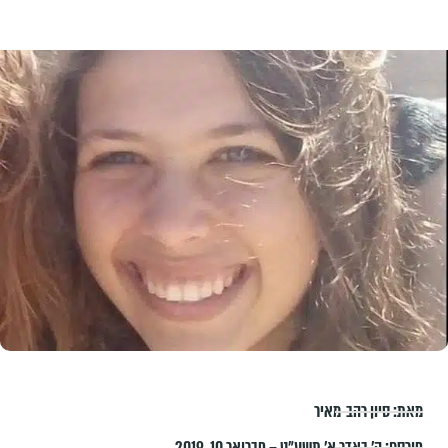
מאת:
סיון רהב-מאיר
פורסם:
ה׳ באדר א׳ תשע״ט – פברואר 10, 2019