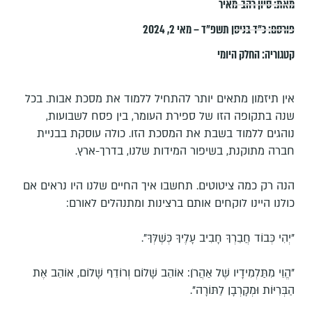
מאת:
סיון רהב-מאיר
פורסם:
כ״ד בניסן תשפ״ד – מאי 2, 2024
קטגוריה:
החלק היומי
אין תיזמון מתאים יותר להתחיל ללמוד את מסכת אבות. בכל
שנה בתקופה הזו של ספירת העומר, בין פסח לשבועות,
נוהגים ללמוד בשבת את המסכת הזו. כולה עוסקת בבניית
חברה מתוקנת, בשיפור המידות שלנו, בדרך-ארץ.
הנה רק כמה ציטוטים. תחשבו איך החיים שלנו היו נראים אם
כולנו היינו לוקחים אותם ברצינות ומתנהלים לאורם:
"יְהִי כְּבוֹד חֲבֵרְךָ חָבִיב עָלֶיךָ כְּשֶׁלְּךָ".
"הֱוֵי מִתַּלְמִידָיו שֶׁל אַהֲרֹן: אוֹהֵב שָׁלוֹם וְרוֹדֵף שָׁלוֹם, אוֹהֵב אֶת
הַבְּרִיּוֹת וּמְקָרְבָן לַתּוֹרָה".