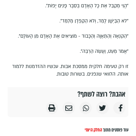
"הֱוֵי מְקַבֵּל אֶת כָּל הָאָדָם בְּסֵבֶר פָּנִים יָפוֹת".
"לֹא הַבַּיְשָׁן לָמֵד, וְלֹא הַקַּפְּדָן מְלַמֵּד".
"הַקִּנְאָה וְהַתַּאֲוָה וְהַכָּבוֹד - מוֹצִיאִים אֶת הָאָדָם מִן הָעוֹלָם".
"אֱמֹר מְעַט, וַעֲשֵׂה הַרְבֵּה".
זו רק טעימה חלקית ממסכת אבות. עכשיו ההזדמנות ללמוד
אותה. הלוואי שנפנים. בשורות טובות.
אהבת? רוצה לשתף?
עוד פוסטים מתוך
החלק היומי