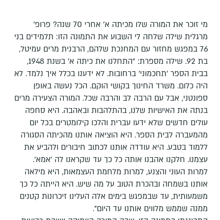
מי זוכר את המורה שלו מכיתה א' אחרי 70 שנה? פרופ'
מרגלית שילה שלחה לי השבוע את התמונה הזו: תלמידים בני
76 במפגש מחזור עם המחנכת שלהם, הרבנית מרים עמיטל,
בת 92. שילה מספרת: "התחלנו את כיתה א' בשנת 1948,
בבית הספר 'תחכמוני' ברחובות. לא ידענו בכלל איך נלמד. לא
היה כלום. משרד החינוך בקושי הוקם. הכל נעשה באופן
ספונטני, אבל עם הרבה לב והרבה שכל. המורה הצעירה מרים
בנתה את האישיות שלנו, בהתלהבות ובאהבה. היא סחפה
עולים חדשים שלא ידעו עברית והלכו קילומטרים בכל יום
מהמעברה לבית הספר. היא הוציאה אותנו מהכיתה הסגורה
ללמוד בטבע. היא עודדה אותנו לכתוב חיבורים ולהביע את
עצמנו. חלקנו אהבנו אותה כל כך עד שקראנו לה 'אמא'.
למרות העוני והצנע, למרות מלחמת העצמאות, היא מילאה
אותנו בשמחה ובהכרת הטוב על מה שיש. היא הייתה כל כך
משמעותית, עד שבמפגש בימים אלה העלינו זיכרונות קטנים
ממנה שממש מלווים אותנו עד היום".