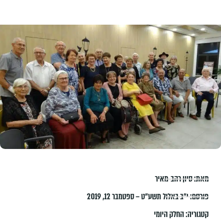
מאת:
סיון רהב-מאיר
פורסם:
י״ב באלול תשע״ט – ספטמבר 12, 2019
קטגוריה:
החלק היומי