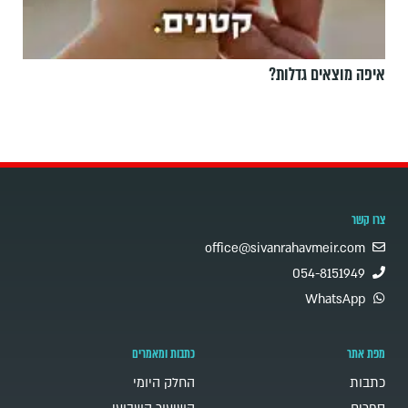
איפה מוצאים גדלות?
צרו קשר
office@sivanrahavmeir.com
054-8151949
WhatsApp
מפת אתר
כתבות ומאמרים
כתבות
החלק היומי