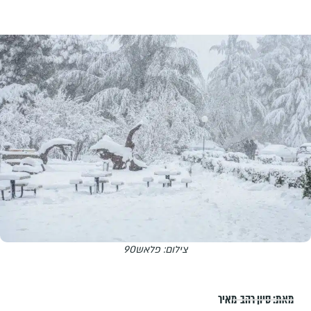
צילום: פלאש90
מאת:
סיון רהב-מאיר