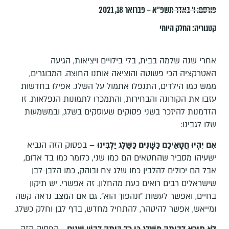
פורסם:
ו׳ באדר תשפ״א – פברואר 18, 2021
קטגוריה:
החלק היומי
אחרי שנה שלמה בבית, בלי בילויים ויציאות, הגיעה
האטרקציה הכי פשוטה והוציאה אותנו החוצה. המבוגרים,
ממש כמו הילדים, התנפלו אתמול על השלג. אפילו בחדשות
עזבו את הקורונה והבחירות, והתמכרו לתמונות הנפלאות. זו
הזדמנות להיזכר בשני פסוקים שעוסקים בשלג, ובמשמעות
שלו לגבינו:
אִם יִהְיוּ חֲטָאֵיכֶם כַּשָּׁנִים כַּשֶּׁלֶג יַלְבִּינוּ
– בפסוק הזה הנביא
ישעיהו מסביר שהחטאים הם כמו שני, כלומר כמו בד אדום,
אבל הם יכולים להלבין כמו שלג צח ובוהק, כמו הלבן-לבן
שישראלים רבים רואים כעת מהחלון. זה אפשרי. יש תיקון
בחיים, ואפשר לעשות "ונהפוך הוא". גם אם המצב נראה קשה
ומייאש, אפשר להיטהר, להתחיל מחדש, בדף לבן וחלק כשלג.