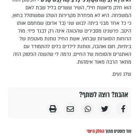
לֹא תִירָא לְבֵיתָהּ מִשָּׁלֶג כִּי כָל בֵּיתָהּ לָבֻשׁ שָׁנִים
- הפסוק הזה
הוא חלק מ"אשת חיל", השיר ששרים בליל שבת לאם
המשפחה. היא לא מפחדת מקרירות השלג שמשתולל בחוץ,
כי כל אחד מבני ביתה לבוש שני (בד אדום) שמחמם אותו
היטב. פרשנינו מסבירים שהכוונה אינה רק לבגד פיזי. מול
הרוחות הסוערות שבחוץ, אשת החיל נותנת מעטפת של
ביתיות, חום ואהבה, ונותנת לילדים כלים להתמודד עם
האתגרים והסופות של החיים. נדמה לי שהשנה הפסוק הזה
מתאר הרבה מאוד אימהות.
שלג נעים.
אהבת? רוצה לשתף?
עוד פוסטים מתוך
החלק היומי