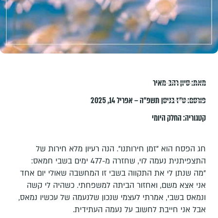
מאת:
סיון רהב-מאיר
פורסם:
ט״ז בניסן תשפ״ה – אפריל 14, 2025
קטגוריה:
החלק היומי
חג הפסח הוא "זמן חירותנו". הנה רעיון מלא חירות של
התצפיתנית נעמה לוי, שחזרה מ-477 ימים בשבי חמאס:
"מה שנתן לי את התקווה בשבי זו המחשבה שאולי יום אחד
אני אצא משם, ואחזור הביתה למשפחתי. כשהיה לי קשה
ונמאס בשבי, אמרתי לעצמי שנכון שלנעמה של עכשיו נמאס,
אבל אני חייבת לחשוב על נעמה העתידית.