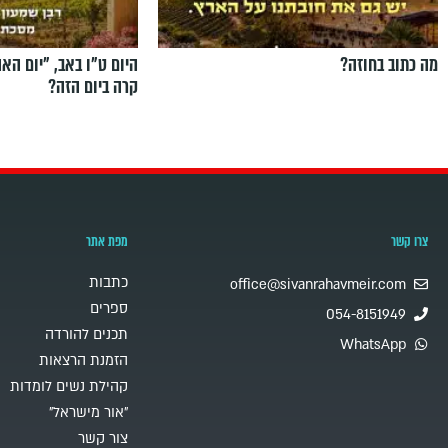
מה כתוב בחוזה?
היום ט"ו באב, ”יום הא
קרה ביום הזה?
צרו קשר
מפת אתר
כתבות
office@sivanrahavmeir.com
ספרים
054-8151949
תכנים להורדה
WhatsApp
הזמנת הרצאות
קהילת נשים לומדות
"אור מישראל"
צור קשר