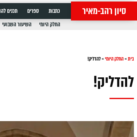
סיון רהב-מאיר
כתבות
ספרים
תכנים להו
החלק היומי
השיעור השבועי
בית
»
החלק היומי
»
להדליק!
להדליק!