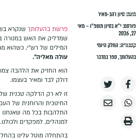
מאת:
סיון רהב-מאיר
פורסם:
י״א בסיון תשפ״ו – מאי
פרשת בהעלותך
שנקרא בשב
27, 2026
קטגוריה:
החלק היומי
המילים של רש"י, כשהוא מ
עולה מאליה".
בהעלותך
,
ספר במדבר
הוא החזיק את הלהבה צמוד
דולק לבד ומאיר בעצמו.
זו לא רק הדלקה טכנית של 
החינוכית והרוחנית של העם
התלהבות בכל מה שאנחנו עוש
למנהלים, למפקדים ולכולנו.
בהתחלה מוטל עלינו בהחלט