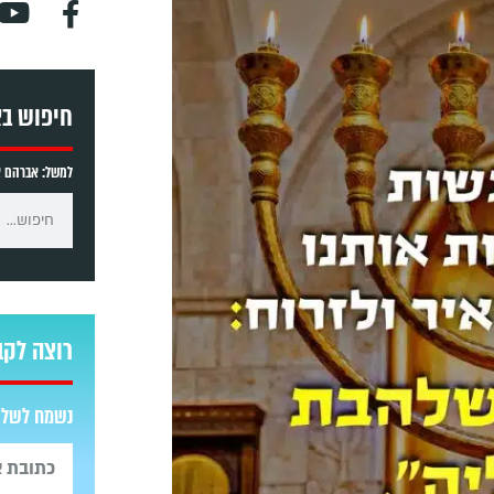
חיפוש ב
למשל: אברהם אב
רוצה לקב
נשמח לשלוח