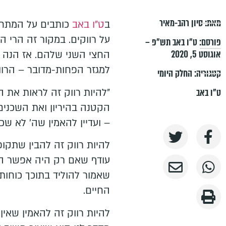
מאת:
סיון רהב-מאיר
ב
ט"ו באב
כותבים על המתחתנ
על רווקים. במקור זה הרי 
פורסם:
ט״ו באב תש״פ –
אוגוסט 5, 2020
החצי השני שלהם. אז הנה כ
למגזר הפחות-מדובר – הרוו
קטגוריה:
החלק היומי
ט"ו באב
הקטנה בהיריון ואת השכנים
– ועדיין להאמין שה' לא שכח 
להיות רווק זה להבין שתק
עודף שאם רק היה אפשר היית 
שאמור להוליד בתוכך כוחות
החיים.
להיות רווק זה להאמין שאין