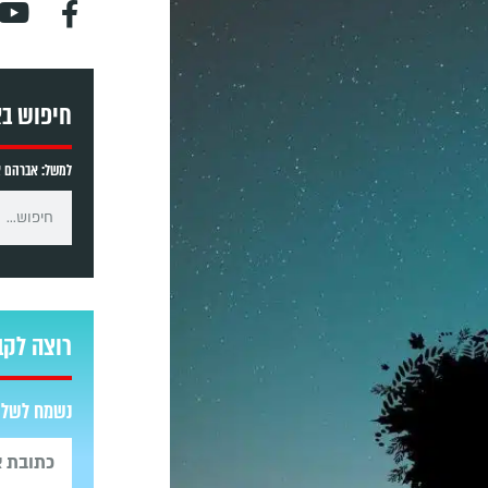
חיפוש ב
למשל: אברהם אב
רוצה לקב
נשמח לשלוח