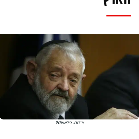
צילום: פלאש90