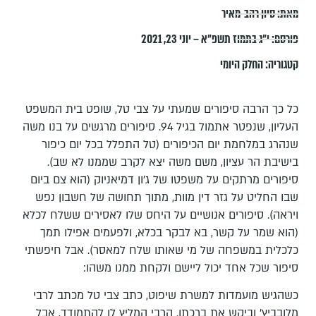
מאת:
סיון רהב-מאיר
פורסם:
י״ג בתמוז תשפ״א – יוני 23, 2021
קטגוריה:
החלק היומי
כל כך הרבה סיפורים שמעתי על צבי טל, שופט בית המשפט
העליון, שנפטר אתמול בגיל 94. סיפורים מרגשים על בנו משה
שנהרג במלחמת יום הכיפורים (טל התפלל בכל יום כיפור
בישיבת הר עציון, משם משה יצא לקרב שממנו לא שב).
סיפורים מרתקים על משפטו של ג'ון דמיאניוק (הוא צם ביום
שבו החליט על גזר דין מוות, מתוך תחושה של חשבון נפש
ויראה). סיפורים אנושיים על היחס שלו לאסירים ששלח לכלא
(הוא שמר על קשר, בא לבקר בכלא, ולפעמים אפילו תמך
כלכלית במשפחה של מי שאותו שלח למאסר). אבל חיפשתי
סיפור שכל אחד יכול ליישם ולקחת ממנו משהו:
כשהגיש מועמדות למשרת שיפוט, כתב צבי טל מכתב לרבי
מלובביץ' וביקש את ברכתו. הרבי המליץ לו להתמודד, אבל