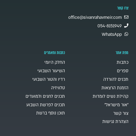
צרו קשר
office@sivanrahavmeir.com
054-8151949
WhatsApp
מפת אתר
כתבות ומאמרים
כתבות
החלק היומי
ספרים
השיעור השבועי
תכנים להורדה
רדיו והטור השבועי
הזמנת הרצאות
טלוויזיה
קהילת נשים לומדות
תכנים לחגים ולמועדים
"אור מישראל"
תכנים לפרשת השבוע
תוכן נוסף ברשת
צור קשר
הצהרת נגישות