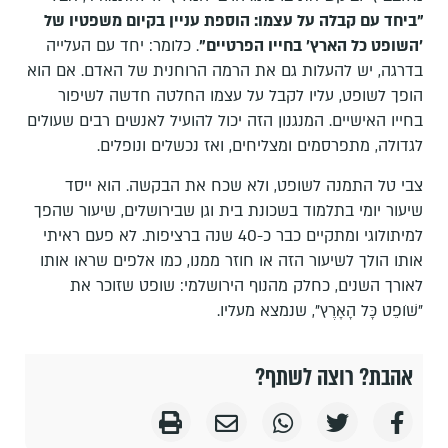
"ביחד עם קבלה על עצמו: הוספת עניין בקיום משפטיו של
'השופט כל הארץ' בחייו הפרטיים"
. כלומר: יחד עם העלייה
בדרגה, יש להעלות גם את הרמה הרוחנית של האדם. אם הוא
הופך לשופט, עליו לקבל על עצמו החלטה חדשה לשיפור
בחייו האישיים. המנגנון הזה יכול להועיל לאנשים רבים שעולים
לגדולה, מתפרסמים ומצליחים, ואז נכשלים ונופלים.
צבי טל התמנה לשופט, ולא שכח את הבקשה. הוא ייסד
שיעור יומי בתלמוד בשכונת בית וגן שבירושלים, שיעור שהפך
למיתולוגי ומתקיים כבר כ-40 שנה ברציפות. לא פעם ראיתי
אותו הולך לשיעור הזה או חוזר ממנו, כמו אלפים שראו אותו
לאורך השנים, כחלק מהנוף הירושלמי: שופט שזוכר את
"שֹׁופֵט כָּל הָאָרֶץ", שנמצא מעליו.
אהבת? רוצה לשתף?