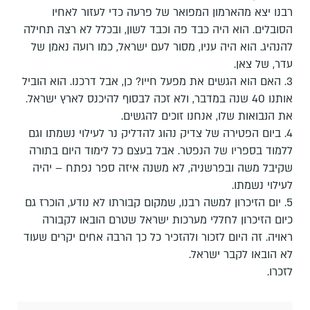
רבנו יצא מהארמון המפואר של פרעה כדי לעזור לאחיו
הסובלים. הוא היה כבד פה וכבד לשון, ובכלל לא רצה תחילה
להנהיג. הוא היה עניו, מסור לעם ישראל, כמו רועה נאמן של
עדר, של צאן.
3. האם הוא הגשים את מפעל חייו? כן, אבל דרכנו. הוא הוביל
אותנו 40 שנה במדבר, ולא זכה לבסוף להיכנס לארץ ישראל.
את הנבואות שלו, אנחנו זוכים להגשים.
4. ביום הפטירה של צדיק נהוג להדליק נר לעילוי נשמתו וגם
ללמוד בספריו של הנפטר. אבל בעצם כל לימוד היום בתורה
שקיבל משה ובפרשניה, לא משנה איזה ספר נפתח – יהיה
לעילוי נשמתו.
5. יום הזיכרון למשה רבנו, שמקום קבורתו לא נודע, הוכרז גם
כיום הזיכרון לחללי מערכות ישראל שטרם הובאו לקבורה
ראויה. זה היום לזכור ולהזכיר כל כך הרבה אחים יקרים שעוד
לא הובאו לקבר ישראל.
לזכרו.