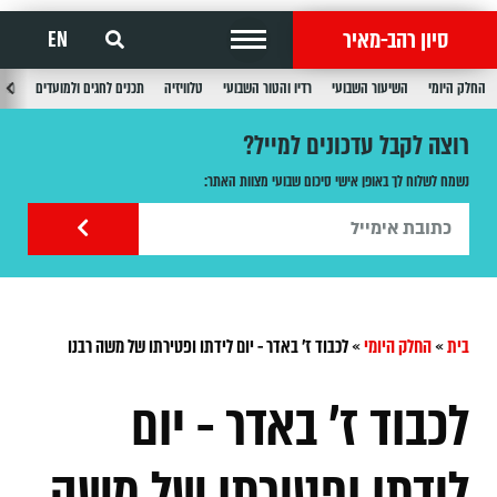
סיון רהב-מאיר
EN
החלק היומי
השיעור השבועי
רדיו והטור השבועי
טלוויזיה
תכנים לחגים ולמועדים
תכנ
רוצה לקבל עדכונים למייל?
נשמח לשלוח לך באופן אישי סיכום שבועי מצוות האתר:
בית
»
החלק היומי
»
לכבוד ז' באדר - יום לידתו ופטירתו של משה רבנו
לכבוד ז' באדר - יום
לידתו ופטירתו של משה