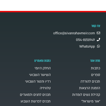
צרו קשר
office@sivanrahavmeir.com
054-8151949
WhatsApp
מפת אתר
כתבות ומאמרים
כתבות
החלק היומי
ספרים
השיעור השבועי
תכנים להורדה
רדיו והטור השבועי
הזמנת הרצאות
טלוויזיה
קהילת נשים לומדות
תכנים לחגים ולמועדים
"אור מישראל"
תכנים לפרשת השבוע