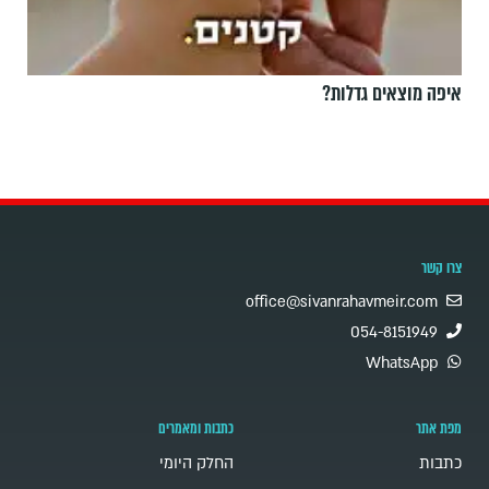
איפה מוצאים גדלות?
צרו קשר
office@sivanrahavmeir.com
054-8151949
WhatsApp
מפת אתר
כתבות ומאמרים
כתבות
החלק היומי