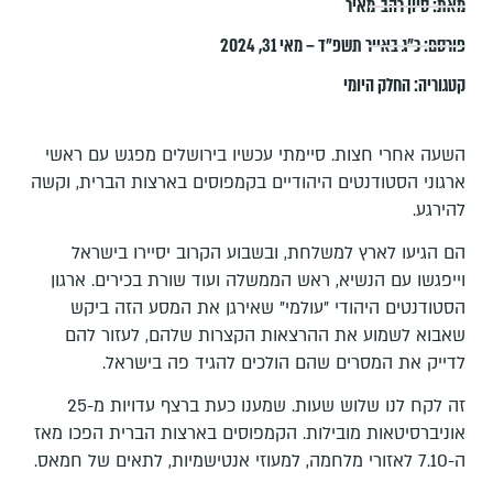
מאת:
סיון רהב-מאיר
פורסם:
כ״ג באייר תשפ״ד – מאי 31, 2024
קטגוריה:
החלק היומי
השעה אחרי חצות. סיימתי עכשיו בירושלים מפגש עם ראשי
ארגוני הסטודנטים היהודיים בקמפוסים בארצות הברית, וקשה
להירגע.
הם הגיעו לארץ למשלחת, ובשבוע הקרוב יסיירו בישראל
וייפגשו עם הנשיא, ראש הממשלה ועוד שורת בכירים. ארגון
הסטודנטים היהודי "עולמי" שאירגן את המסע הזה ביקש
שאבוא לשמוע את ההרצאות הקצרות שלהם, לעזור להם
לדייק את המסרים שהם הולכים להגיד פה בישראל.
זה לקח לנו שלוש שעות. שמענו כעת ברצף עדויות מ-25
אוניברסיטאות מובילות. הקמפוסים בארצות הברית הפכו מאז
ה-7.10 לאזורי מלחמה, למעוזי אנטישמיות, לתאים של חמאס.