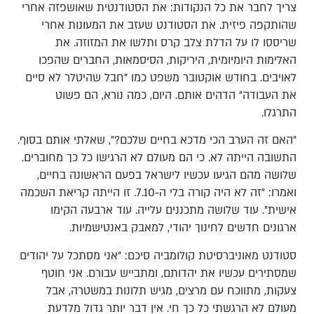
צריך לחבר את כל הנקודות: את הסטודנטית שאושפזה אחרי
שהותקפה פיזית. את הסטודנט שעזב את המעונות אחרי
שריססו לו על הדלת צלב קרס ותלשו את המזוזה. את
האלימות היומיומית, היריקות, הסיסמאות, החברים שהפכו
לאויבים. בחודש אוקטובר משפט כמו "חבל שהיטלר לא סיים
את העבודה" הדהים אותם. היום, כמה נורא, הם פשוט
התרגלו.
"האם זה הערב הכי מדכא בחיים שלכם?", שאלתי אותם בסוף.
התשובה הייתה לא. כי הם מעולם לא הרגישו כל כך מחוברים.
שלושה מהם הגיעו עכשיו לישראל בפעם הראשונה בחיים,
ואמרו: "זה לא היה קורה בלי ה-7.10. זו הייתה קריאת השכמה
אישית". עוד שלושה מתכננים עלייה. עוד ארבעה הקימו
ארגונים חדשים לחינוך יהודי, למאבק באנטישמיות.
סטודנט מאוניברסיטת קולומביה סיכם: "אני מסתכל על יהודים
שמסתירים עכשיו את יהדותם, ומתבייש עבורם. אני חוטף
צעקות, מתווכח עם מרצים, מגיש תלונות במשטרה, אבל
מעולם לא הרגשתי כל כך חי. אין דבר יותר גדול מלדעת