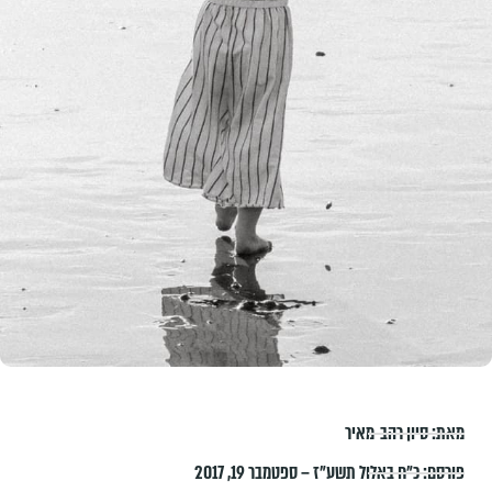
מאת:
סיון רהב-מאיר
פורסם:
כ״ח באלול תשע״ז – ספטמבר 19, 2017