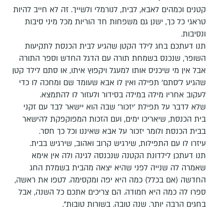
קטנים וכמהים לאבא, לבית, לנורמלי ולשייך. זה לא חייב להיות
טראגי כל כך, ישנן גם משפחות חד הוריות מכל מיני סיבות
ונסיבות.
תנו דעתכם בחג לילד הקטן שהגיע לבית הכנסת לתקיעות
השופר, שנכנס בשמחת תורה עם הדגל החדש וספר התורה
אבל אין מי שיכניס אותו למעגל ויקפוץ איתו, או סתם לילד קטן
שהגיע ל'סתם' תפילה ואין לו אבא שעומד שם ומחכה לו כדי
לעקוב אחריו מילה במילה בסידור ולעזור לו להתמצא.
שלא לדבר על תפילת 'יזכור' שבה הוא יישאר לבד עם זקני
בית הכנסת, שיאריכו ימים, ועם הזכות המפוקפקת להישאר
בבית הכנסת ולומר יזכור על אבא שאיננו וכל כך חסר.
עיזרו לו עם התפילות, שירגיש קרוב ואהוב, שירגיש בבית.
תנו דעתכן לילדונת הקטנה שנכנסה לגינה ולה אין אימא
שאמרה לה שנייה לפני שהיא יצאה מהבית בשמלת החג
החדשה (אם בכלל) כמה היא יפה ומקסימה. לטפו את ראשה,
ספרו לה כמה היא חמודה. הם צריכים אתכם כל השנה, אבל
בחגים הרבה יותר. שנה טובה. בשורות טובות".