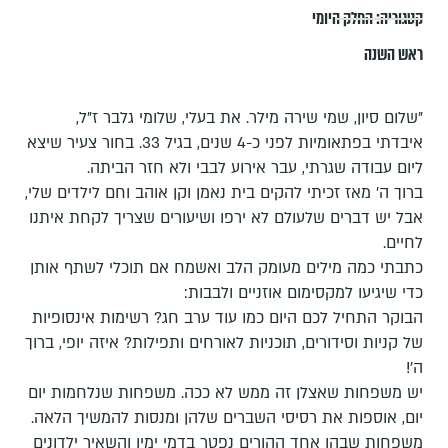
קטגוריה:
החלק היומי
ראש השנה
"שלום סיון, שמי שירה מילר. את בעלי, שלומי גלבר ז"ל,
איבדתי בפתאומיות לפני כ-4 שנים, בגיל 33. בחור צעיר שיצא
ליום עבודה שגרתי, עבר אירוע לבבי ולא חזר הביתה.
ברוך ה' מאז זכיתי להקים בית נאמן וקן אוהב וחם לילדים שלי,
אבל יש דברים שלעולם לא ירפו ושיעורים שצריך לקחת איתנו
לחיים.
כתבתי כמה מילים מעומק הלב ואשמח אם תוכלי לשתף אותן
כדי שיגיעו למקסימום אוזניים ולבבות:
הבוקר התחיל לכם היום כמו עוד ערב חג? רשימות אינסופיות
של קניות וסידורים, תוכניות לאורחים ותפילות? איזה יופי, ברוך
ה'!
יש משפחות שאצלן זה ממש לא ככה. משפחות שנלחמות יום
יום, אוספות את רסיסי השברים שלהן ומנסות להמשיך הלאה.
משפחות שבהן אחד ההורים נפטר בדמי ימיו והשאיר ילדונים