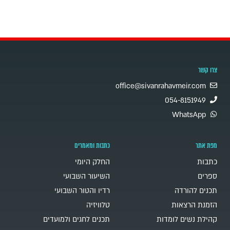
צרו קשר
office@sivanrahavmeir.com
054-8151949
WhatsApp
מפת אתר
כתבות ומאמרים
כתבות
החלק היומי
ספרים
השיעור השבועי
תכנים להורדה
רדיו והטור השבועי
הזמנת הרצאות
טלוויזיה
קהילת נשים לומדות
תכנים לחגים ולמועדים