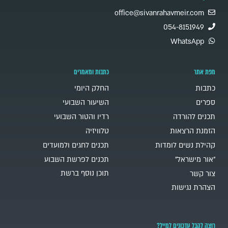
office@sivanrahavmeir.com
054-8151949
WhatsApp
מפת אתר
כתבות ומאמרים
כתבות
החלק היומי
ספרים
השיעור השבועי
תכנים להורדה
רדיו והטור השבועי
הזמנת הרצאות
טלוויזיה
קהילת נשים לומדות
תכנים לחגים ולמועדים
"אור מישראל"
תכנים לפרשת השבוע
תוכן נוסף ברשת
צור קשר
הצהרת נגישות
רוצה לקבל עדכונים למייל?