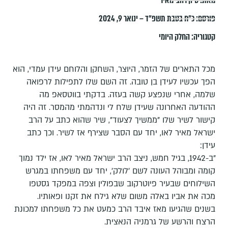
מאת:
סיון רהב-מאיר
פורסם:
כ״ח בטבת תשפ״ד – ינואר 9, 2024
קטגוריה:
החלק היומי
מכל התארים של הזמר, היוצר, השחקן והלוחם עידן עמדי, הוא
הפך עכשיו לעידן בן טובה. זה השם שלו לתפילות לרפואה
שלמה, אחרי שנפצע קשה בעזה. בדקתי בווטסאפ מה
ההודעה האחרונה שעידן שלח לי ונדהמתי מהמסר. זה היה
קישור לשיר שלו "ממשיך לצעוד", שיר שהוא כתב על הרב
ישראל מאיר לאו, יחד עם הסבר שצירף אז לשיר. וכך כתב
עידן:
"ב-1942, בגיל חמש, ניצב הרב ישראל מאיר לאו, אז ילד נמוך
קומה ומבוהל העונה לשם ׳לולק׳, יחד עם משפחתו במגרש
השילוחים שבעיר פיוטרקוב שבפולין וצפה במפקד גסטפו
מכה את אביו באלה משום שלא גילח את זקנו ופאותיו.
בשנים שהגיעו מאז איבד הרב כמעט את כל משפחתו למכונת
הרצח והרשע של גרמניה הנאצית.