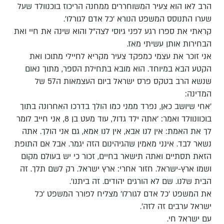
הרב לאו הוא צעיר המשוחררים ממחנה הריכוז בוכנוולד שעל
שערו התנוסס המשפט הנורא ׳כל אדם לגורלו׳.
קראתי את ספרו רגע לפני גיוסי לצה״ל והוא שינה את חיי ואת
הבחירות אותן עשיתי מאז.
אני זוכר את עצמי כמפקד צעיר מקריא לחיילי מתוכו ואת
הקטע הבא במיוחד. הוא מובא בתחילת הספר, מתוך נאום
שנשא הרב בטקס פרס ישראל ביום העצמאות ה57 של
המדינה:
'אחי שיושב כאן, נפרד ממני כמו הולך בדרכו האחרונה בתוך
בוכוונוולד ואמר: 'אתה ילד גדול, עוד מעט בן 8, אני חייב לומר
לך את האמת: אין לנו אבא, אין לנו אמא, גם אני הולך. אתה
נשאר לבד. אינני מאמין שהגיהינום הזה יגמר. אבל אם התופת
הזאת תסתיים ואתה תישאר בחיים, זכור כי יש בעולם מקום
ושמו ארץ-ישראל. חזור אחרי: ארץ ישראל. רק לשם תלך. זה
הבית שלנו. שם לא הורגים יהודים. זה ביתנו'.
את המשפט ׳כל אדם לגורלו׳ מצליח לפורר המשפט 'כל
ישראל ערבים זה לזה'.
עם ישראל חי.