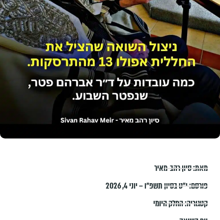
מאת:
סיון רהב-מאיר
פורסם:
י״ט בסיון תשפ״ו – יוני 4, 2026
קטגוריה:
החלק היומי