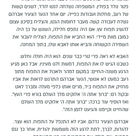
פטר נולד בפולין. המשפחה נשלחה לגטו לודז’, לשנים קשות
של רעב, מחלות ועבודות כפייה. יום אחד הנער הצעיר אברהם
נשלח לעבודה קשה מעבר לחומות הגטו, והצליח בסיכון עצום
להשיג תפוח עץ. אם היה נתפס חלילה, העונש על כך היה
כמובן מוות מיידי. הוא החביא את התפוח, הצליח לעבור את
השמירה הקשוחה והביא אותו לאבא שלו, בתוך המחנה.
האבא לא ראה פרי טרי כבר שנים. הוא היה חולה וחלש.
כשבנו הגיש לו את התפוח, דמעות זלגו מעיניו. אבל כאן מגיע
הרגע משנה-החיים: במקום למהר ולאכול את התפוח מתוך
רעב כמעט לא אנושי, הנער אברהם התרגש לראות את אביו
מחזיק את התפוח ביד, מרים אותו כלפי מעלה ומברך לאט
ובקול רם: “ברוך אתה ה’ אלוקינו מלך העולם בורא פרי העץ”.
ואז הוסיף עוד ברכה: “ברוך אתה ה’ אלוקינו מלך העולם
שהחיינו וקיימנו והגיענו לזמן הזה”.
אברהם הצעיר נדהם. אביו לא התנפל על התפוח. הוא עצר.
להודות, לברך, לתת לרגע הזה משמעות יהודית. אחר כך נגס