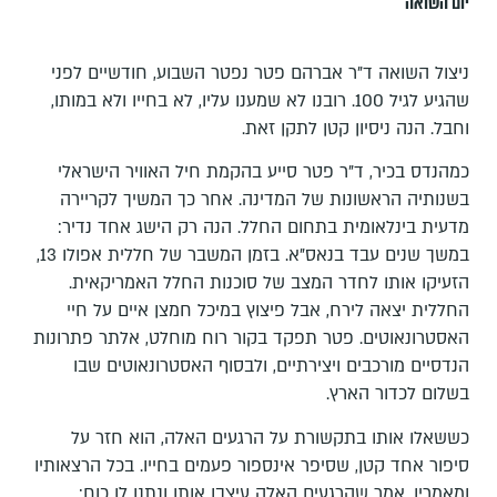
יום השואה
ניצול השואה ד”ר אברהם פטר נפטר השבוע, חודשיים לפני
שהגיע לגיל 100. רובנו לא שמענו עליו, לא בחייו ולא במותו,
וחבל. הנה ניסיון קטן לתקן זאת.
כמהנדס בכיר, ד”ר פטר סייע בהקמת חיל האוויר הישראלי
בשנותיה הראשונות של המדינה. אחר כך המשיך לקריירה
מדעית בינלאומית בתחום החלל. הנה רק הישג אחד נדיר:
במשך שנים עבד בנאס”א. בזמן המשבר של חללית אפולו 13,
הזעיקו אותו לחדר המצב של סוכנות החלל האמריקאית.
החללית יצאה לירח, אבל פיצוץ במיכל חמצן איים על חיי
האסטרונאוטים. פטר תפקד בקור רוח מוחלט, אלתר פתרונות
הנדסיים מורכבים ויצירתיים, ולבסוף האסטרונאוטים שבו
בשלום לכדור הארץ.
כששאלו אותו בתקשורת על הרגעים האלה, הוא חזר על
סיפור אחד קטן, שסיפר אינספור פעמים בחייו. בכל הרצאותיו
ומאמריו, אמר שהרגעים האלה עיצבו אותו ונתנו לו כוח: