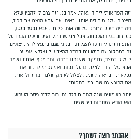
בתפוח, וגם חילק את החתיכות בין בני המשפחה.
“זה הפך אותי ליהודי גאה”, אמר בנו. “זה גרם לי להבין שלא
היצרים שלנו מובילים אותנו. ראיתי את אבא מנצח את הכול,
וזה היה העוגן הרוחני שליווה אותי כל חיי. אבא נפטר בגטו,
כמו רוב בני המשפחה. אבל אני שרדתי, והזיכרון שלו מברך על
התפוח נתן לי חוסן להצליח. הבנתי שגם בתנאי לחץ קיצוניים,
גם במחסור, גם בגטו וגם בחדר המצב של נאס”א, אפשר
לשלוט במצב, לתפקד, שאנחנו הרבה יותר מגוף, אנחנו נשמה.
אבא שלי הודה לאלוקים על תפוח, ואני זכיתי לחקור את
נפלאות הבריאה לעומק, לצלול לעומק עולם המדע, ולראות
את הבורא גם שם, כמו בתפוח”.
יותר משמונים שנה התפוח הזה נתן כוח לד”ר פטר. השבוע
הוא הובא למנוחות בירושלים.
אהבת? רוצה לשתף?