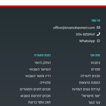
צרו קשר
office@sivanrahavmeir.com
054-8151949
WhatsApp
מפת אתר
כתבות ומאמרים
כתבות
החלק היומי
ספרים
השיעור השבועי
תכנים להורדה
רדיו והטור השבועי
הזמנת הרצאות
טלוויזיה
קהילת נשים לומדות
תכנים לחגים ולמועדים
"אור מישראל"
תכנים לפרשת השבוע
תוכן נוסף ברשת
צור קשר