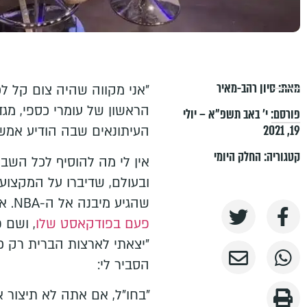
מאת:
סיון רהב-מאיר
"אני מקווה שהיה צום קל ל
הראשון של עומרי כספי, מגד
פורסם:
י׳ באב תשפ״א – יולי
19, 2021
העיתונאים שבה הודיע אמש 
קטגוריה:
החלק היומי
אין לי מה להוסיף לכל השבח
ובעולם, שדיברו על המקצוע
שהגיע מיבנה אל ה-NBA. אבל נזכרתי אתמול שכספי
פעם בפודקאסט שלו
, ושם 
"יצאתי לארצות הברית רק כיש
הסביר לי:
"בחו"ל, אם אתה לא תיצור א