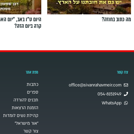
מה כתוב בחוזה?
היום ט"ו באב, ”יום הא
קרה ביום הזה?
צרו קשר
מפת אתר
כתבות
office@sivanrahavmeir.com
ספרים
054-8151949
תכנים להורדה
WhatsApp
הזמנת הרצאות
קהילת נשים לומדות
"אור מישראל"
צור קשר