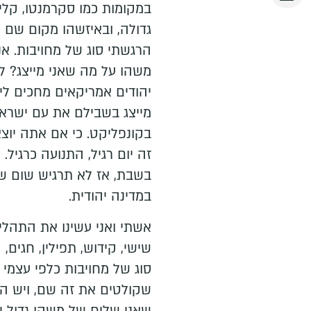
במקומות כמו סקרמנטו, קליבל
גדולה, ובאיזשהו מקום שם ע
הרגשתי סוג של מחויבות. אני
משהו על מה שאני מייצג? למש
יהודים אמריקאים מחכים לי 
מייצג בשבילם את עם ישראל,
בקונפליקט. כי אם אתה יוצא
זה יום רגיל, התנועה כרגיל
בשבת, אז לא תרגיש שום שב
במדינה יהודית.
אשתי ואני עשינו את התהל
שישי, קידוש, תפילין, חגים, 
סוג של מחויבות כלפי עצמי
שקולטים את זה שם, ויש ה
שאני שליח של משהו גדול י