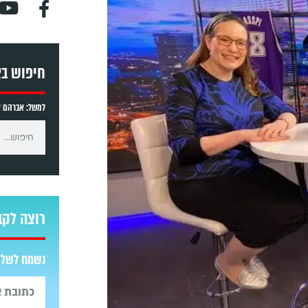
חיפוש ב
למשל: אברהם אב
רוצה לקב
נשמח לשלוח