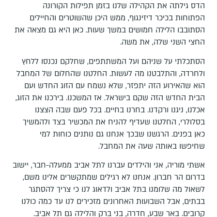
הדס גילתה את הקהילה שלנו בזמן תפילות הקורונה
הפתוחות בכיכר דיזינגוף, ממש היכן שהשוטרים והחיילים
הסתובבו הלילה חמושים במשך שעות. כאן היא גם מצאה את
החצי השני שלה, את משה.
הסתכלתי על שניהם ועל המשתתפים, שחלקם נכנסו ללחץ
ולחרדה, והתלבטנו מה לעשות. החלטנו שהחלום של המחבל
הוא שהאירוע הזה יתפזר, שלא נשמח עם הזוג החדש ועם
הבית החדש הזה שקם בישראל. אז המשכנו. בירכנו את הזוג,
אכלנו, ניגנו ורקדנו. בחרנו בחיים. בכל פעם שבה הצצנו
בסלולרי, החלטנו שעדיף להניח את המכשיר בצד ולהמשיך
כאן בפנים. הרגשנו שבכך אנחנו גם נותנים כוחות למי
שחיפשו באותה שעה את המחבל.
אשתי מוריה, אני והילדים עברנו לתל אביב ממעלה-חבר, יישוב
בדרום הר חברון. אנחנו לא רגילים שמתקשרים אלינו משם,
לשאול מה שלומנו בתל אביב ולדאוג לנו כי צריך להסתגר
בבתים, אבל השבועות האחרונים מזכירים לנו עד כמה כולנו
קרובים. באר שבע, חדרה, בני ברק והלילה גם תל אביב.