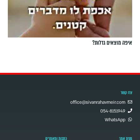
איפה מוצאים גדלות?
צרו קשר
office@sivanrahavmeir.com
054-8151949
WhatsApp
מפת אתר
כתבות ומאמרים