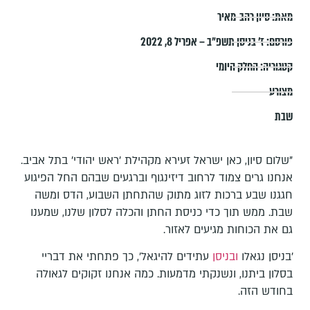
מאת:
סיון רהב-מאיר
פורסם:
ז׳ בניסן תשפ״ב – אפריל 8, 2022
קטגוריה:
החלק היומי
מצורע
שבת
"שלום סיון, כאן ישראל זעירא מקהילת 'ראש יהודי' בתל אביב.
אנחנו גרים צמוד לרחוב דיזינגוף וברגעים שבהם החל הפיגוע
חגגנו שבע ברכות לזוג מתוק שהתחתן השבוע, הדס ומשה
שבת. ממש תוך כדי כניסת החתן והכלה לסלון שלנו, שמענו
גם את הכוחות מגיעים לאזור.
'בניסן נגאלו
ובניסן
עתידים להיגאל', כך פתחתי את דבריי
בסלון ביתנו, ונשנקתי מדמעות. כמה אנחנו זקוקים לגאולה
בחודש הזה.