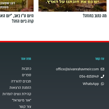
מה כתוב בחוזה?
היום ט"ו באב, ”יום הא
קרה ביום הזה?
צרו קשר
מפת אתר
כתבות
office@sivanrahavmeir.com
ספרים
054-8151949
תכנים להורדה
WhatsApp
הזמנת הרצאות
קהילת נשים לומדות
"אור מישראל"
צור קשר