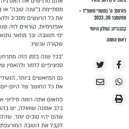
אתם מרגישים את האנרגיה ה
מסתיימת ב"שנה טובה" או 
פורסם:
ה׳ בתשרי תשפ״ד –
ספטמבר 20, 2023
את כל הרעשים מסביב ולהת
אופטימיות. קוראים לזה שנ
קטגוריה:
החלק היומי
ימי תשובה. וכך מתאר נתנאל
ראש השנה
שקורה עכשיו:
"בכל שנה בזמן הזה מתרחש נ
ספציפיים לחזור ולהאמין ש
גם המיואשים ביותר, הנעולי
את כל החושך של היום-יום 
פתאום אתה רואה מיליוני 
בלב אמונה שוואלה, יש בהח
שהם יהיו טובים יותר. שהלב
לקבל את הטובה המורעפת ע