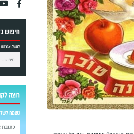
חיפוש ב
למשל: אברהם אב
רוצה לקב
נשמח לשלוח